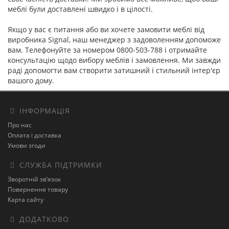
меблі були доставлені швидко і в цілості.
Якщо у вас є питання або ви хочете замовити меблі від
виробника Signal, наш менеджер з задоволенням допоможе
вам. Телефонуйте за номером 0800-503-788 і отримайте
консультацію щодо вибору меблів і замовлення. Ми завжди
раді допомогти вам створити затишний і стильний інтер'єр
вашого дому.
ІНФОРМАЦІЯ
Про нас
Оплата і доставка
Умови згоди
СЛУЖБА ПІДТРИМКИ
Зворотній зв’язок
Повернення товару
Карта сайту
ДОДАТКОВО