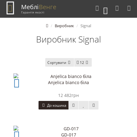
Меблі
Венге
0
Гарантія якості
Виробник
Signal
Виробник Signal
Сортувати
12
Anjelica bianco біла
12 482грн
До кошика
GD-017