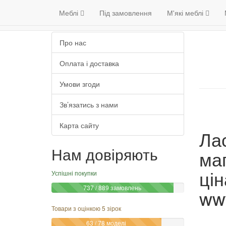
Меблі
Венге
Гарантія якості
Інформація
Меблі
Під замовлення
М'які меблі
(098) 79 39 17
Про нас
Оплата і доставка
Умови згоди
Зв’язатись з нами
Карта сайту
Ла
Нам довіряють
ма
цін
Успішні покупки
737 / 889 замовлень
ww
Товари з оцінкою 5 зірок
63 / 78 моделі