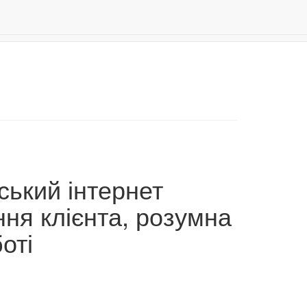
Даруємо 500 бонусів за реєстрацію!
0
ський інтернет
ня клієнта, розумна
оті