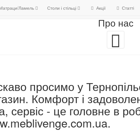
Про нас
6
Матраци/Ламель
Контакти
Столи і стільці
Акції
Статті
Про нас
скаво просимо у Тернопіль
газин. Комфорт і задоволен
а, сервіс - це головне в роб
w.meblivenge.com.ua.