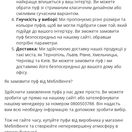
найкраще впишеться у ваш інтер'єр. Ви можете
обрати пуф зі стриманим класичним дизайном або
сміливим сучасним варіантом.
Гнучкість у виборі:
Ми пропонуємо різні розміри та
кольори пуфів, щоб ви могли підібрати саме той, який
підійде до вашого інтер'єру. Ви зможете замовити
пуф безпосередньо на нашому сайті, обравши
потрібні параметри.
Доставка:
Ми здійснюємо доставку нашої продукції у
такі міста, як Тернопіль, Львів, Рівне, Хмельницьк,
Чернівці та Київ. Ви можете замовити пуф і ми
доставимо його безпосередньо до вашого дому або
офісу.
Як замовити пуф від МебліВенге?
Здійснити замовлення пуфа у нас дуже просто. Ви можете
зробити це прямо на нашому сайті або зателефонувати
нашому менеджеру за номером 0800503788. Він надасть
вам всю необхідну інформацію та допоможе зробити вибір.
Тож не гайте часу, купуйте пуфи від виробника у магазині
МебліВенге та створюйте неперевершену атмосферу в
своєму будинку!