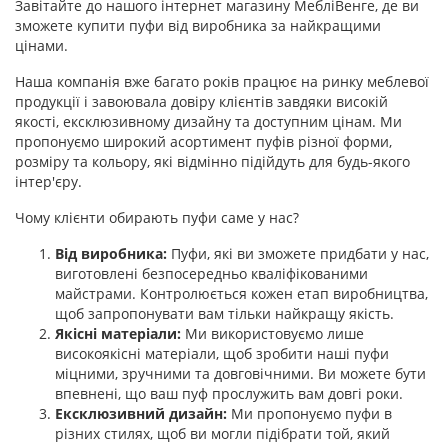
Завітайте до нашого інтернет магазину МебліВенге, де ви
зможете купити пуфи від виробника за найкращими
цінами.
Наша компанія вже багато років працює на ринку меблевої
продукції і завоювала довіру клієнтів завдяки високій
якості, ексклюзивному дизайну та доступним цінам. Ми
пропонуємо широкий асортимент пуфів різної форми,
розміру та кольору, які відмінно підійдуть для будь-якого
інтер'єру.
Чому клієнти обирають пуфи саме у нас?
Від виробника:
Пуфи, які ви зможете придбати у нас,
виготовлені безпосередньо кваліфікованими
майстрами. Контролюється кожен етап виробництва,
щоб запропонувати вам тільки найкращу якість.
Якісні матеріали:
Ми використовуємо лише
високоякісні матеріали, щоб зробити наші пуфи
міцними, зручними та довговічними. Ви можете бути
впевнені, що ваш пуф прослужить вам довгі роки.
Ексклюзивний дизайн:
Ми пропонуємо пуфи в
різних стилях, щоб ви могли підібрати той, який