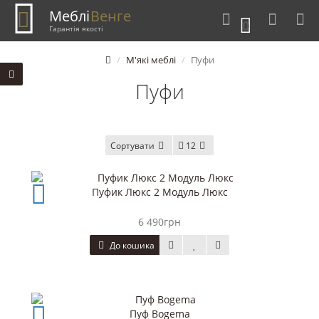
Меблі
Венге
0
Гарантія якості
М'які меблі
Пуфи
Пуфи
Сортувати
12
Пуфик Люкс 2 Модуль Люкс
6 490грн
До кошика
Пуф Bogema