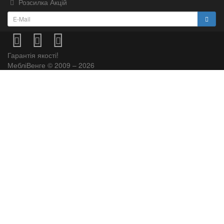
Розсилка Акцій
Гарантія якості!
МебліВенге © 2009 – 2026
×
...