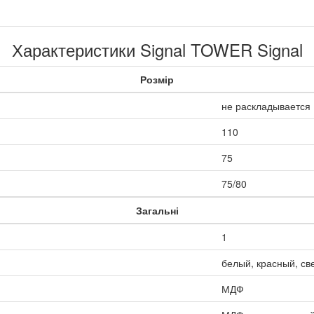
Характеристики Signal TOWER Signal
Розмір
не раскладывается
110
75
75/80
Загальні
1
белый, красный, св
МДФ