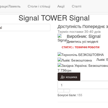
Столи і стільці
Столи обідні
Signal TOWER
раци/Ламель
Столи і стільці
Акції
Статті
Signal TOWER Signal
Доступність Попереднє 
Термін поставки 30-40 днів
Виробник: Signal
Дивитись усі моделі
СТАТУС:: ТЕХНІЧНІ РОБОТИ
Львів:
7 736грн
До кошика
Бонусні бали:
155