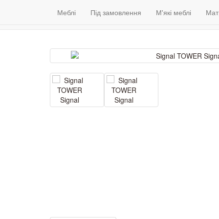
Меблі
Венге
Гарантія якості
Меблі
Під замовлення
(098) 79 39 176
М'які меблі
Контакти
Мат