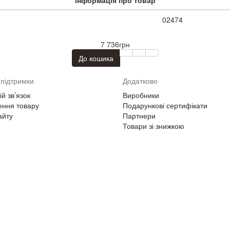
02474
7 736грн
До кошика
підтримки
Додатково
й зв’язок
Виробники
ння товару
Подарункові сертифікати
айту
Партнери
Товари зі знижкою