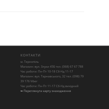
КОНТАКТИ
м. Тернопіль
Магазин: вул. Злуки 45Б тел. (068) 67 67 788
Час роботи: Пн-Пт 10-18 Сб-Нд 11-17
Магазин: вул. Тарнавського, 32 тел. (098) 79
39 176 Viber
Час роботи: Пн-Пт 11-17 Сб-Нд вихідний
➥ Переглянути карту знаходження