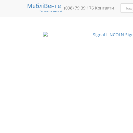
Меблі
Венге
Меблі
Під замовлення
(098) 79 39 176
М'які меблі
Контакти
Матраци/Л
Гарантія якості