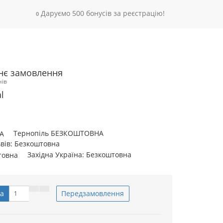
Даруємо 500 бонусів за реєстрацію!
0
нє замовлення
нів
l
Тернопіль БЕЗКОШТОВНА
вів: Безкоштовна
Західна Україна: Безкоштовна
а
Передзамовлення