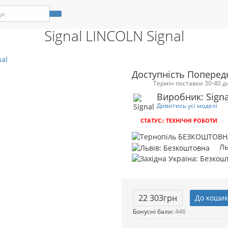
амель
Столи і стільці
Столи і стільці
Акції
Столи обідні
Статті
Signal LINCOLN
Signal LINCOLN Signal
Доступність Поперед
Термін поставки 30-40 д
Виробник: Signa
Дивитись усі моделі
СТАТУС:: ТЕХНІЧНІ РОБОТИ
Ль
22 303грн
До кошик
Бонусні бали:
446