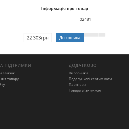
Інформація про товар
02481
22 303грн
До кошика
А ПІДТРИМКИ
ДОДАТКОВО
й зв’язок
Виробники
ння товару
Подарункові сертифікати
йту
Партнери
Товари зі знижкою