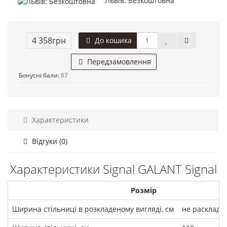
Львів: Безкоштовна
4 358грн
До кошика
Передзамовлення
Бонусні бали:
87
Характеристики
Відгуки (0)
Характеристики Signal GALANT Signal
Розмір
Ширина стільниці в розкладеному вигляді, см
не расклады