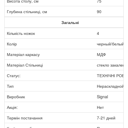
Висота столу, см
75
Глубина стільниці, см
90
Загальні
Кількість ножок
4
Колір
черный/белый
Матеріал каркасу
МДФ
Матеріал Стільниці
стекло закаленн
Статус:
ТЕХНІЧНІ РОБ
Тип
Нераскладной с
Виробник
Signal
Акція:
Нет
Термін постачання
7-21 дней