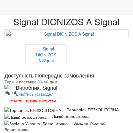
0
Столи і стільці
Столи обідні
Signal DIONIZOS A
Меблі
Венге
Гарантія якості
Signal DIONIZOS A Signal
Доступність Попереднє замовлення
Термін поставки 30-40 днів
Виробник: Signal
Дивитись усі моделі
СТАТУС:: ТЕХНІЧНІ РОБОТИ
Тернопіль БЕЗКОШТОВНА
Львів: Безкоштовна
Західна Україна:
Безкоштовна