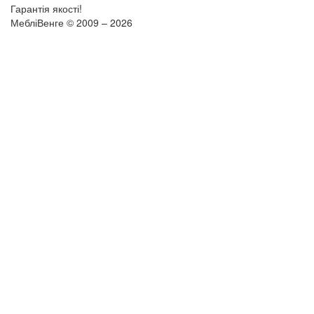
Гарантія якості!
МебліВенге © 2009 – 2026
×
...
Налаштувати комплект чи додати в кошик?
Ви можете