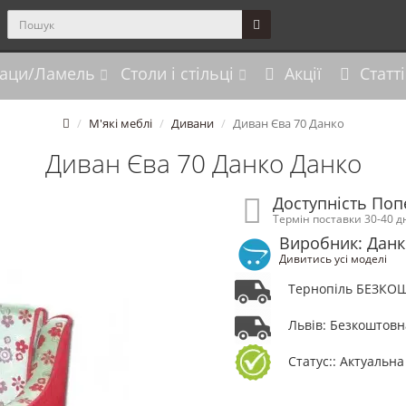
аци/Ламель
Столи і стільці
Акції
Статті
М'які меблі
Дивани
Диван Єва 70 Данко
Диван Єва 70 Данко Данко
Доступність По
Термін поставки 30-40 д
Виробник: Данк
Дивитись усі моделі
Тернопіль БЕЗКО
Львів: Безкоштовн
Статус:: Актуальна