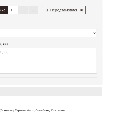
ика
Передзамовлення
, ін.)
(Боннель), Термовойлок, Спанбонд, Синтепон...