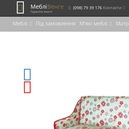
Меблі
Венге
(098) 79 39 176
Контакти
Гарантія якості
Меблі
Під замовлення
М'які меблі
Матр