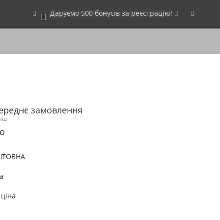
Даруємо 500 бонусів за реєстрацію!
0
переднє замовлення
нів
о
ШТОВНА
а
 ціна