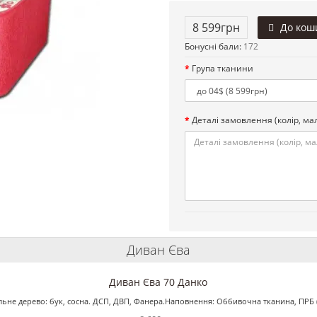
8 599грн
До кош
Бонусні бали:
172
Група тканини
Деталі замовлення (колір, мал.
Диван Єва
Диван Єва 70 Данко
альне дерево: бук, сосна. ДСП, ДВП, Фанера.Наповнення: Оббивочна тканина, ПРБ 