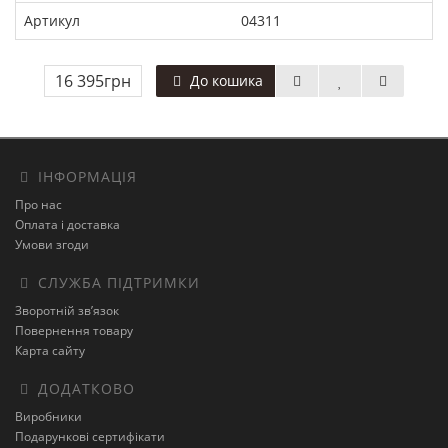
Артикул
04311
16 395грн
До кошика
ІНФОРМАЦІЯ
Про нас
Оплата і доставка
Умови згоди
СЛУЖБА ПІДТРИМКИ
Зворотній зв’язок
Повернення товару
Карта сайту
ДОДАТКОВО
Виробники
Подарункові сертифікати