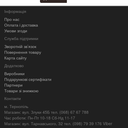
Інформація
Про нас
Оплата і доставка
Умови згоди
Служба підтримки
Зворотній зв’язок
Повернення товару
Карта сайту
Додатково
Виробники
Подарункові сертифікати
Партнери
Товари зі знижкою
Контакти
м. Тернопіль
Магазин: вул. Злуки 45Б тел. (068) 67 67 788
Час роботи: Пн-Пт 10-18 Сб-Нд 11-17
Магазин: вул. Тарнавського, 32 тел. (098) 79 39 176 Viber