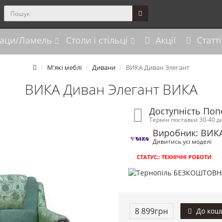
аци/Ламель
Столи і стільці
Акції
Статті
М'які меблі
Дивани
ВИКА Диван Элегант
ВИКА Диван Элегант ВИКА
Доступність По
Термін поставки 30-40 д
Виробник: ВИК
Дивитись усі моделі
СТАТУС:: ТЕХНІЧНІ РОБОТИ
8 899грн
До кош