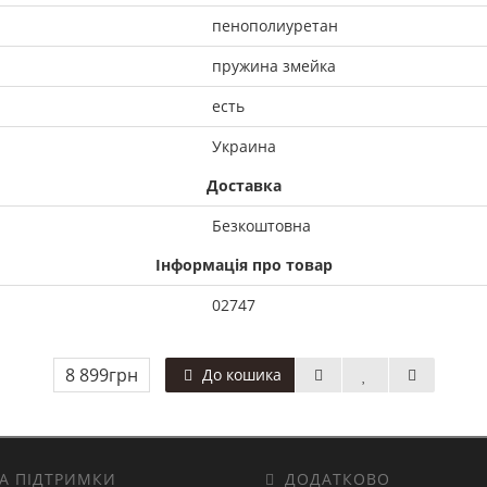
пенополиуретан
пружина змейка
есть
Украина
Доставка
Безкоштовна
Інформація про товар
02747
8 899грн
До кошика
А ПІДТРИМКИ
ДОДАТКОВО