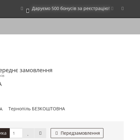
Даруємо 500 бонусів за реєстрацію!
0
переднє замовлення
нів
А
Тернопіль БЕЗКОШТОВНА
ика
Передзамовлення