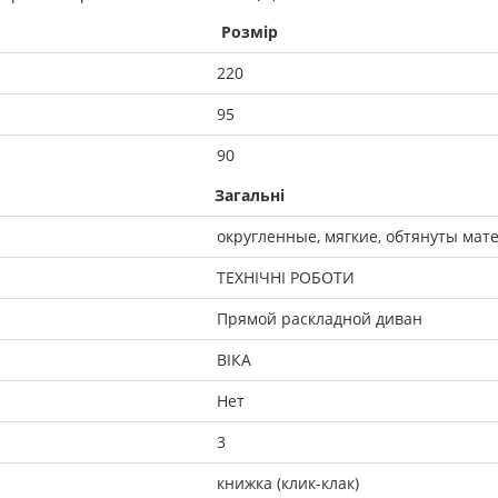
Розмір
220
95
90
Загальні
округленные, мягкие, обтянуты мат
ТЕХНІЧНІ РОБОТИ
Прямой раскладной диван
ВІКА
Нет
3
книжка (клик-клак)