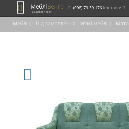
Меблі
Венге
(098) 79 39 176
Контакти
Гарантія якості
Меблі
Під замовлення
М'які меблі
Матр