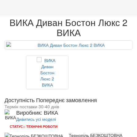
0
М'які меблі
Дивани
ВИКА Диван Бостон Люкс 2
Меблі
Венге
Гарантія якості
ВИКА Диван Бостон Люкс 2
ВИКА
Доступність Попереднє замовлення
Термін поставки 30-40 днів
Виробник: ВИКА
Дивитись усі моделі
СТАТУС:: ТЕХНІЧНІ РОБОТИ
Тернопіль БЕЗКОШТОВНА