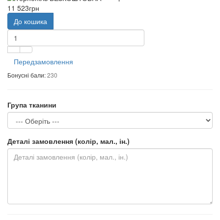
11 523грн
До кошика
Передзамовлення
Бонусні бали:
230
Група тканини
Деталі замовлення (колір, мал., ін.)