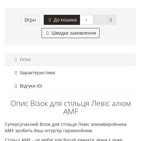
0грн
До кошика
Швидке замовлення
Опис
Характеристики
Відгуки (0)
Опис Візок для стільця Левіс алюм
AMF
Суперсучасний Візок для стільця Левіс алюмвиробника
AMF зробить Ваш інтер'єр гармонійним.
Стільці AMF - це меблі для Вашої кімнати, вони є дуже