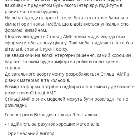
важливим предметом будь-якого інтер'єру, підійтуть в
різних частинах будинку.
Не всім підходить прості столи, багато хто хоче бачити в
кімнаті оригінальні меблі, що відрізняється унікальністю,
формою, дизайном.
Щоразу вигадують Стільці AMF нових моделей, здатних
оформити обстановку цікаву. Такі меблі виділяють інтер'єр
вітальні, спальні, кухні, офісу.
Не зважаючи на всякі інтер'єрні рішення, самий хороший
варіант за яким буде комфортно робити повсякденні
справи.
До загального асортименту розробляються Стільці AMF з
різних матеріалів та кольорів.
Розмір та форма потрібно підбирати під кімнату де бажаєте
розмістити Стільці AMF.
Стільці AMF різних моделей можуть бути розкладні та не
розкладні.
Головні риси Візок для стільця Левіс алюм:
- Надійність за рахунок хороших матеріалів;
- Оригінальний вигляд;