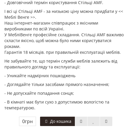
- Довговічний термін користування Стільці AMF.
І всі ці Стільці AMF - за низькою ціну можна придбати у <<
Меблі Венге >>.
Наш інтернет-магазин співпрацює з якісними
виробниками по всій Україні.
У МебліВенге професійне складання. Стільці AMF важливо
скласти якісно, щоб можна було ними користуватися
роками.
Гарантія 18 місяців. при правильній експлуатації меблів.
Не забувайте те, що термін служби меблів залежить від
правильного догляду та експлуатації:
- Уникайте надмірних пошкоджень
- Доглядайте тільки засобами прямого назначення;
- Не допускайте попадання сонця;
- В кімнаті має бути сухо з допустимою вологістю та
температурою.
0грн
До кошика