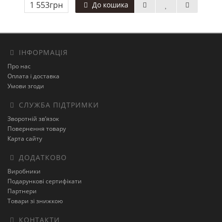
1 553грн
До кошика
ІНФОРМАЦІЯ
Про нас
Оплата і доставка
Умови згоди
СЛУЖБА ПІДТРИМКИ
Зворотній зв’язок
Повернення товару
Карта сайту
ДОДАТКОВО
Виробники
Подарункові сертифікати
Партнери
Товари зі знижкою
КОНТАКТИ