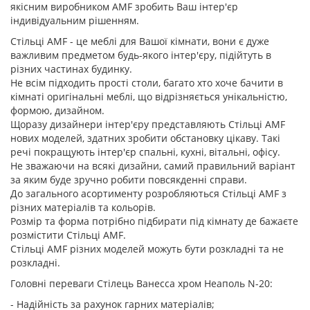
якісним виробником AMF зробить Ваш інтер'єр
індивідуальним рішенням.
Стільці AMF - це меблі для Вашої кімнати, вони є дуже
важливим предметом будь-якого інтер'єру, підійтуть в
різних частинах будинку.
Не всім підходить прості столи, багато хто хоче бачити в
кімнаті оригінальні меблі, що відрізняється унікальністю,
формою, дизайном.
Щоразу дизайнери інтер'єру представляють Стільці AMF
нових моделей, здатних зробити обстановку цікаву. Такі
речі покращують інтер'єр спальні, кухні, вітальні, офісу.
Не зважаючи на всякі дизайни, самий правильний варіант
за яким буде зручно робити повсякденні справи.
До загального асортименту розробляються Стільці AMF з
різних матеріалів та кольорів.
Розмір та форма потрібно підбирати під кімнату де бажаєте
розмістити Стільці AMF.
Стільці AMF різних моделей можуть бути розкладні та не
розкладні.
Головні переваги Стілець Ванесса хром Неаполь N-20:
- Надійність за рахунок гарних матеріалів;