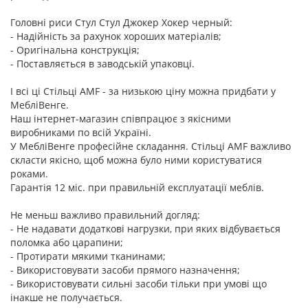
Головні риси Стул Стул Джокер Хокер черный:
- Надійність за рахунок хороших матеріалів;
- Оригінальна конструкція;
- Поставляється в заводській упаковці.
І всі ці Стільці AMF - за низькою ціну можна придбати у
МебліВенге.
Наш інтернет-магазин співпрацює з якісними
виробниками по всій Україні.
У МебліВенге професійне складання. Стільці AMF важливо
скласти якісно, щоб можна було ними користуватися
роками.
Гарантія 12 міс. при правильній експлуатації меблів.
Не меньш важливо правильний догляд:
- Не надавати додаткові нагрузки, при яких відбувається
поломка або царапини;
- Протирати мякими тканинами;
- Використовувати засоби прямого назначення;
- Використовувати сильні засоби тільки при умові що
інакше не получається.