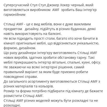
Суперсучасний Стул Стул Джокер Хокер черный, який
виготовляється виробником AMF зробить Ваш інтер'єр
гармонійним
Стільці AMF - це є вид меблів, вони є дуже важливим
предметом дизайну, підійтуть в різних будинках, деякі
навіть використовують на балконі.
Не всім підходить прості столи, багато хто хоче бачити в
кімнаті оригінальні меблі, що відрізняється унікальністю,
формою, дизайном.
Що разу дизайнери інтер'єру виготовляють Стільці AMF
нових виробів, здатних зробити обстановку гарну. Такі
меблі прикрашають інтер'єр вітальні, спальні, кухні, офісу.
Не зважаючи на всякі інтер'єрні рішення, самий
правильний варіант за яким буде приємно робити
повсякденні справи.
До загального асортименту виготовляються Стільці AMF з
різних матеріалів та кольорів.
Розмір та форма потрібно підбирати під кімнату де бажаєте
розмістити Стільці AMF.
Стільці AMF різних моделей можуть бути розкладні та не
розкладні.