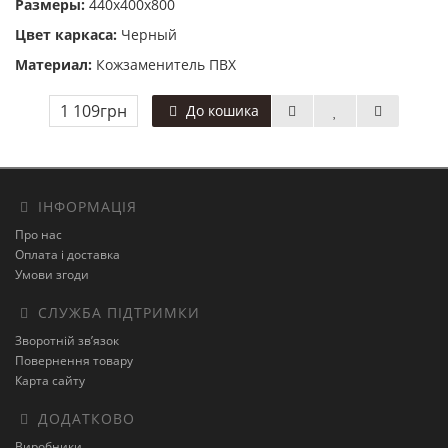
Размеры:
440x400x800
Цвет каркаса:
Черный
Материал:
Кожзаменитель ПВХ
1 109грн
До кошика
ІНФОРМАЦІЯ
Про нас
Оплата і доставка
Умови згоди
СЛУЖБА ПІДТРИМКИ
Зворотній зв’язок
Повернення товару
Карта сайту
ДОДАТКОВО
Виробники