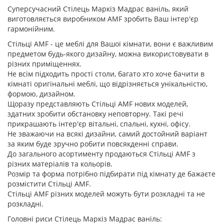
Суперсучасний Стілець Маркіз Мадрас ваніль, який
виготовляється виробником AMF зробить Ваш інтер'єр
гармонійним.
Стільці AMF - це меблі для Вашої кімнати, вони є важливим
предметом будь-якого дизайну, можна використовувати в
різних приміщеннях.
Не всім підходить прості столи, багато хто хоче бачити в
кімнаті оригінальні меблі, що відрізняється унікальністю,
формою, дизайном.
Щоразу представляють Стільці AMF нових моделей,
здатних зробити обстановку неповторну. Такі речі
прикрашають інтер'єр вітальні, спальні, кухні, офісу.
Не зважаючи на всякі дизайни, самий достойний варіант
за яким буде зручно робити повсякденні справи.
До загального асортименту продаються Стільці AMF з
різних матеріалів та кольорів.
Розмір та форма потрібно підбирати під кімнату де бажаєте
розмістити Стільці AMF.
Стільці AMF різних моделей можуть бути розкладні та не
розкладні.
Головні риси Стілець Маркіз Мадрас ваніль: