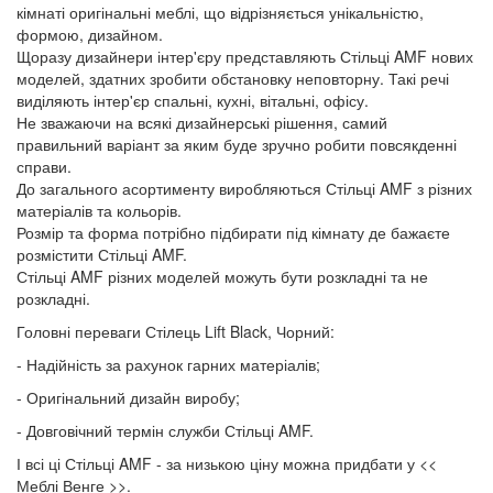
кімнаті оригінальні меблі, що відрізняється унікальністю,
формою, дизайном.
Щоразу дизайнери інтер'єру представляють Стільці AMF нових
моделей, здатних зробити обстановку неповторну. Такі речі
виділяють інтер'єр спальні, кухні, вітальні, офісу.
Не зважаючи на всякі дизайнерські рішення, самий
правильний варіант за яким буде зручно робити повсякденні
справи.
До загального асортименту виробляються Стільці AMF з різних
матеріалів та кольорів.
Розмір та форма потрібно підбирати під кімнату де бажаєте
розмістити Стільці AMF.
Стільці AMF різних моделей можуть бути розкладні та не
розкладні.
Головні переваги Стілець Lift Black, Чорний:
- Надійність за рахунок гарних матеріалів;
- Оригінальний дизайн виробу;
- Довговічний термін служби Стільці AMF.
І всі ці Стільці AMF - за низькою ціну можна придбати у <<
Меблі Венге >>.