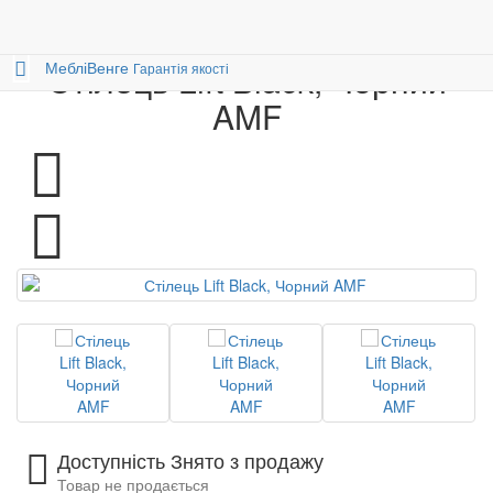
Столи і стільці
Стільці
Стілець Lift Black, Чорний
0
Меблі
Венге
Стілець Lift Black, Чорний
Гарантія якості
AMF
Доступність Знято з продажу
Товар не продається