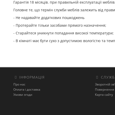
Гарантія 18 місяців. при правильній експлуатації меблів
Головне те, що термін служби меблів залежить від прави
- Не надавайте додаткових пошкоджень
- Протерайте тільки засобами прямого назначення;
- Старайтеся уникнути попадання високої температури;
- В кімнаті має бути сухо з допустимою вологістю та те
ІНФОРМАЦІЯ
СЛУЖБ
Про нас
Зворотній зв
Оплата і доставка
Повернення 
Умови згоди
Карта сайту