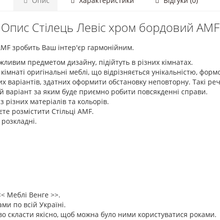
Опис
Характеристики
Відгуки (0)
Опис Стілець Левіс хром бордовий AMF
MF зробить Ваш інтер'єр гармонійним.
ажливим предметом дизайну, підійтуть в різних кімнатах.
в кімнаті оригінальні меблі, що відрізняється унікальністю, фор
варіантів, здатних оформити обстановку неповторну. Такі речі ви
й варіант за яким буде приємно робити повсякденні справи.
 різних матеріалів та кольорів.
єте розмістити Стільці AMF.
 розкладні.
<< Меблі Венге >>.
и по всій Україні.
во скласти якісно, щоб можна було ними користуватися роками.