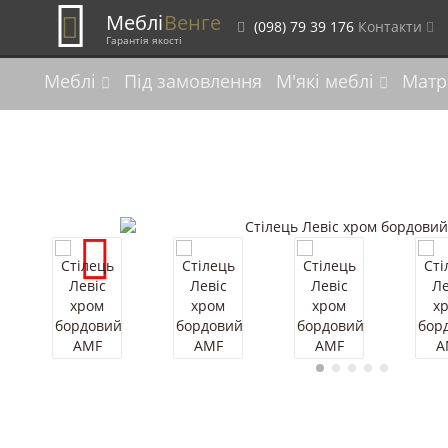
Меблі
Венге
(098) 79 39 176
Контакти
Гарантія якості
Меблі
Під замовлення
М'які меблі
Матр