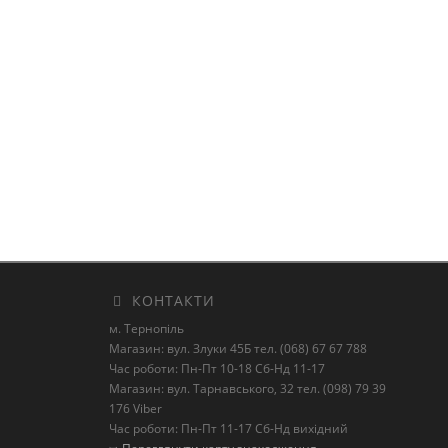
КОНТАКТИ
м. Тернопіль
Магазин: вул. Злуки 45Б тел. (068) 67 67 788
Час роботи: Пн-Пт 10-18 Сб-Нд 11-17
Магазин: вул. Тарнавського, 32 тел. (098) 79 39
176 Viber
Час роботи: Пн-Пт 11-17 Сб-Нд вихідний