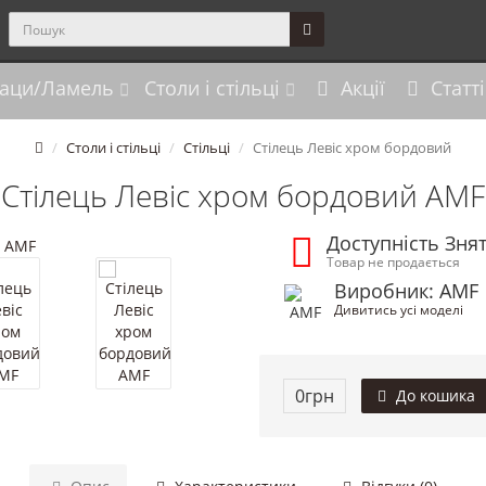
аци/Ламель
Столи і стільці
Акції
Статті
Столи і стільці
Стільці
Стілець Левіс хром бордовий
Стілець Левіс хром бордовий AMF
Доступність Зня
Товар не продається
Виробник: AMF
Дивитись усі моделі
0грн
До кошика