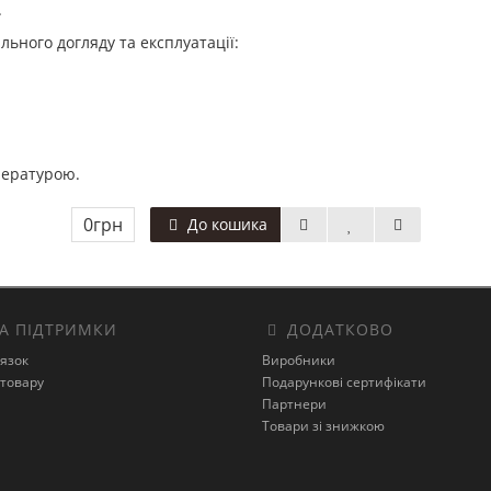
.
льного догляду та експлуатації:
мпературою.
0грн
До кошика
А ПІДТРИМКИ
ДОДАТКОВО
’язок
Виробники
товару
Подарункові сертифікати
Партнери
Товари зі знижкою