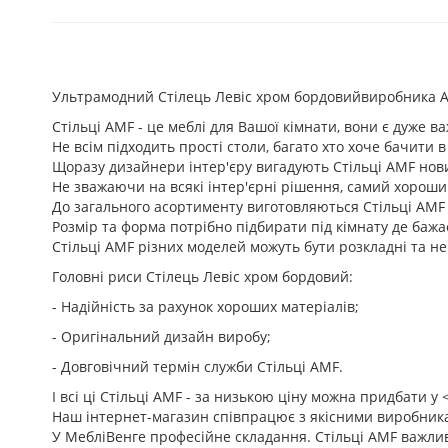
Ультрамодний Стілець Левіс хром бордовийвиробника A
Стільці AMF - це меблі для Вашої кімнати, вони є дуже в
Не всім підходить прості столи, багато хто хоче бачити 
Щоразу дизайнери інтер'єру вигадують Стільці AMF нових 
Не зважаючи на всякі інтер'єрні рішення, самий хороши
До загального асортименту виготовляються Стільці AMF з
Розмір та форма потрібно підбирати під кімнату де бажа
Стільці AMF різних моделей можуть бути розкладні та не
Головні риси Стілець Левіс хром бордовий:
- Надійність за рахунок хороших матеріалів;
- Оригінальний дизайн виробу;
- Довговічний термін служби Стільці AMF.
І всі ці Стільці AMF - за низькою ціну можна придбати у 
Наш інтернет-магазин співпрацює з якісними виробникам
У МебліВенге професійне складання. Стільці AMF важли