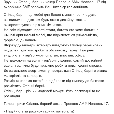
Зручний Стілець барний хокер Прованс-АМФ Неаполь 17 від
виробника AMF зробить Ваш інтер'єр гармонійним.
Стільці барні - це меблі для Вашої кімнати, вони є дуже
важливим предметом будь-якого дизайну, можна
використовувати в різних кімнатах.
Не всім підходить прості столи, багато хто хоче бачити в
кімнаті оригінальні меблі, що відрізняється унікальністю,
формою, дизайном.
Щоразу дизайнери інтер'єру вигадують Стільці барні нових
моделей, здатних зробити обстановку гарну. Такі речі
виділяють інтер'єр кухні, спальні, вітальні, офісу.
Не зважаючи на всякі інтер'єрні рішення, самий достойний
варіант за яким буде приємно робити повсякденні справи.
До загального асортименту продаються Стільці барні з різних
матеріалів та кольорів.
Розмір та форма потрібно підбирати під кімнату де бажаєте
розмістити Стільці барні.
Стільці барні різних моделей можуть бути розкладні та не
розкладні.
Головні риси Стілець барний хокер Прованс-АМФ Неаполь 17:
- Надійність за рахунок гарних матеріалів;