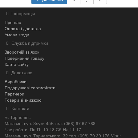
Інформація
Про нас
Оплата і доставка
Умови згоди
Служба підтримки
Зворотній зв’язок
Повернення товару
Карта сайту
Додатково
Виробники
Подарункові сертифікати
Партнери
Товари зі знижкою
Контакти
м. Тернопіль
Магазин: вул. Злуки 45Б тел. (068) 67 67 788
Час роботи: Пн-Пт 10-18 Сб-Нд 11-17
Магазин: вул. Тарнавського, 32 тел. (098) 79 39 176 Viber