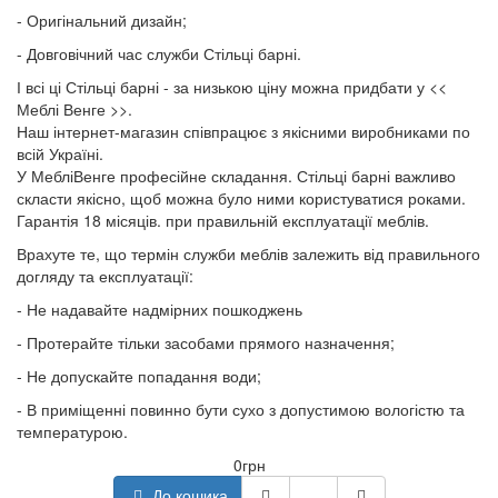
- Оригінальний дизайн;
- Довговічний час служби Стільці барні.
І всі ці Стільці барні - за низькою ціну можна придбати у <<
Меблі Венге >>.
Наш інтернет-магазин співпрацює з якісними виробниками по
всій Україні.
У МебліВенге професійне складання. Стільці барні важливо
скласти якісно, щоб можна було ними користуватися роками.
Гарантія 18 місяців. при правильній експлуатації меблів.
Врахуте те, що термін служби меблів залежить від правильного
догляду та експлуатації:
- Не надавайте надмірних пошкоджень
- Протерайте тільки засобами прямого назначення;
- Не допускайте попадання води;
- В приміщенні повинно бути сухо з допустимою вологістю та
температурою.
0грн
До кошика