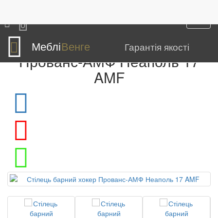
Столи і стільці
Стільці барні
Стілець барний хокер Прованс-АМФ Неаполь 17
0
Стілець барний хокер
Меблі
Венге
Гарантія якості
Прованс-АМФ Неаполь 17
AMF