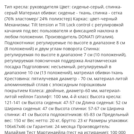
Тип кресла: руководителя Цвет: сиденье-серый, спинка-
серый Материал обивки: сиденье - ткань, спинка - сетка
(76% эластомер/ 24% полиэстер) Каркас: цвет-черный
Механизмы: Tilt tension и Tilt Lock control с регулировкой
качания под вес пользователя и фиксацией наклона в
любом положении. Производитель DONATI (Италия).
Подлокотники: регулируемые по высоте в диапазоне 8 см
(8 положений) и двум углам поворота Спинка:
регулируемая по высоте в диапазоне 7 см (10 положений),
регулируемая поясничная поддержка Анатомическая
посадка Подголовник: несъемный, регулируемый в
диапазоне 10 см (13 положений), матреиал обивки-ткань
Крестовина: пятилучевая диаметр - 70 см, материал-литой
алюминиевый сплав с эпоксидным порошковым
покрытием Колеса: двойные, диаметр-60 мм, материал-
литой нейлон Газлифт: 100 мм, 4-й класс Высота кресла:
121-141 см Высота сиденья: 47-57 см Длина сиденья: 52 см
Ширина сиденья: 47 см Высота спинки: 57-67 см Ширина
спинки: 41 см Высота подлокотников: 65-83 см Предельный
вес: 150 кг Вес нетто: 20 кг, брутто: 23 кг Размеры упаковки:
106х67х46 см Гарантия: 24 месяца Производитель:
Малайзия Тест Мартиндейла (тест на истирание): 100 000