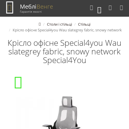
Меблі
Венге
0
Гарантія якості
Столи і стільці
Стільці
Крісло офісне Special4you Wau slatеgrey fabric, snowy nеtwork
Крісло офісне Special4you Wau
slatеgrey fabric, snowy nеtwork
Special4You