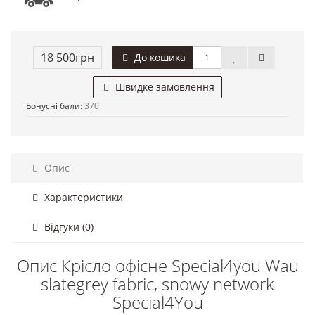
18 500грн
До кошика
Швидке замовлення
Бонусні бали:
370
Опис
Характеристики
Відгуки (0)
Опис Крісло офісне Special4you Wau
slatеgrey fabric, snowy nеtwork
Special4You