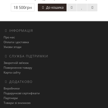
18 500грн
До кошика
ІНФОРМАЦІЯ
Про нас
Оплата і доставка
Умови згоди
СЛУЖБА ПІДТРИМКИ
Зворотній зв’язок
Повернення товару
Карта сайту
ДОДАТКОВО
Виробники
Подарункові сертифікати
Партнери
Товари зі знижкою