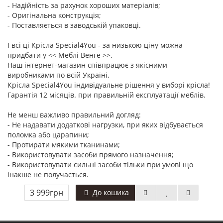
- Надійність за рахунок хороших матеріалів;
- Оригінальна конструкція;
- Поставляється в заводській упаковці.
І всі ці Крісла Special4You - за низькою ціну можна
придбати у << Меблі Венге >>.
Наш інтернет-магазин співпрацює з якісними
виробниками по всій Україні.
Крісла Special4You індивідуальне рішення у виборі крісла!
Гарантія 12 місяців. при правильній експлуатації меблів.
Не менш важливо правильний догляд:
- Не надавати додаткові нагрузки, при яких відбувається
поломка або царапини;
- Протирати мякими тканинами;
- Використовувати засоби прямого назначення;
- Використовувати сильні засоби тільки при умові що
інакше не получається.
3 999грн
До кошика