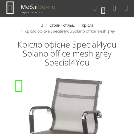
Меблі
Венге
0
Гарантія якості
Столи і стільці
Крісла
Крісло офісне Special4you Solano office mesh grey
Крісло офісне Special4you
Solano office mesh grey
Special4You