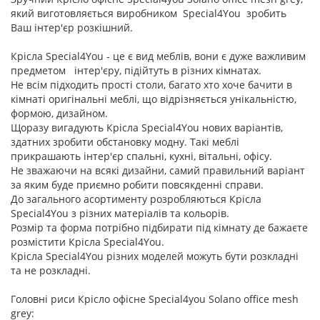
який виготовляється виробником Special4You зробить
Ваш інтер'єр розкішний.
Крісла Special4You - це є вид меблів, вони є дуже важливим
предметом інтер'єру, підійтуть в різних кімнатах.
Не всім підходить прості столи, багато хто хоче бачити в
кімнаті оригінальні меблі, що відрізняється унікальністю,
формою, дизайном.
Щоразу вигадують Крісла Special4You нових варіантів,
здатних зробити обстановку модну. Такі меблі
прикрашають інтер'єр спальні, кухні, вітальні, офісу.
Не зважаючи на всякі дизайни, самий правильний варіант
за яким буде приємно робити повсякденні справи.
До загального асортименту розробляються Крісла
Special4You з різних матеріалів та кольорів.
Розмір та форма потрібно підбирати під кімнату де бажаєте
розмістити Крісла Special4You.
Крісла Special4You різних моделей можуть бути розкладні
та не розкладні.
Головні риси Крісло офісне Special4you Solano office mesh
grey: