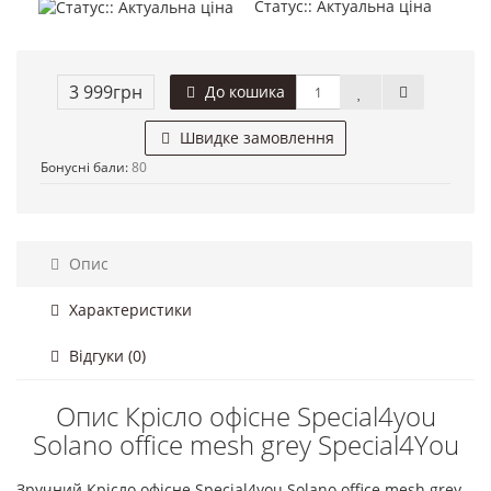
Статус:: Актуальна ціна
3 999грн
До кошика
Швидке замовлення
Бонусні бали:
80
Опис
Характеристики
Відгуки (0)
Опис Крісло офісне Special4you
Solano office mesh grey Special4You
Зручний Крісло офісне Special4you Solano office mesh grey,