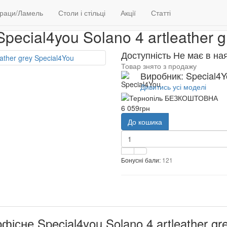
ли і стільці
Крісла
Крісло офісне Special4you Solano 4 artleath
раци/Ламель
Столи і стільці
Акції
Статті
pecial4you Solano 4 artleather 
Доступність Не має в на
Товар знято з продажу
Виробник: Special4Y
Дивитись усі моделі
6 059грн
До кошика
Бонусні бали:
121
фісне Special4you Solano 4 artleather gr