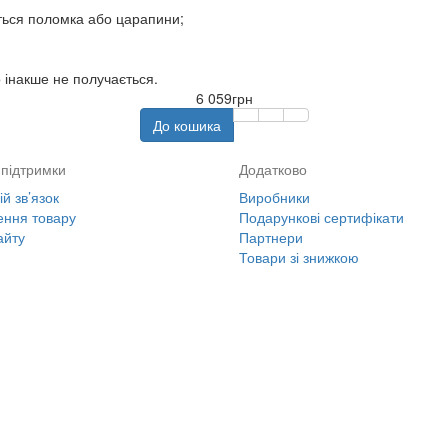
ється поломка або царапини;
о інакше не получається.
6 059грн
До кошика
підтримки
Додатково
й зв’язок
Виробники
ння товару
Подарункові сертифікати
айту
Партнери
Товари зі знижкою