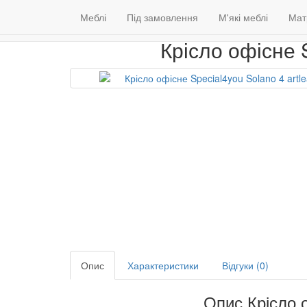
Меблі
Венге
Гарантія якості
Сто
Меблі
Під замовлення
(098) 79 39 176
М'які меблі
Контакти
Мат
Крісло офісне S
Опис
Характеристики
Відгуки (0)
Опис Крісло о