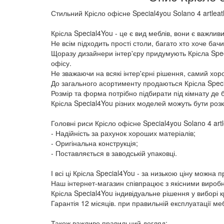
Стильний Крісло офісне Special4you Solano 4 artlea
Крісла Special4You - це є вид меблів, вони є важлив
Не всім підходить прості столи, багато хто хоче бач
Щоразу дизайнери інтер'єру придумують Крісла Specia
офісу.
Не зважаючи на всякі інтер'єрні рішення, самий хо
До загального асортименту продаються Крісла Specia
Розмір та форма потрібно підбирати під кімнату де 
Крісла Special4You різних моделей можуть бути розк
Головні риси Крісло офісне Special4you Solano 4 artl
- Надійність за рахунок хороших матеріалів;
- Оригінальна конструкція;
- Поставляється в заводській упаковці.
І всі ці Крісла Special4You - за низькою ціну можна 
Наш інтернет-магазин співпрацює з якісними виробни
Крісла Special4You індивідуальне рішення у виборі к
Гарантія 12 місяців. при правильній експлуатації меб
Також важливо правильний догляд: