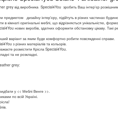
ther grey від виробника Special4You зробить Ваш інтер'єр розкішним
им предметом дизайну інтер'єру, підійтуть в різних частинах будинк
ити в кімнаті оригінальні меблі, що відрізняється унікальністю, фор
l4You нових виробів, здатних оформити обстановку цікаву. Такі речі
роший варіант за яким буде комфортно робити повсякденні справи.
l4You з різних матеріалів та кольорів.
бажаєте розмістити Крісла Special4You.
ладні та не розкладні.
eather grey:
придбати у << Меблі Венге >>.
ками по всій Україні.
рісла!
лів.