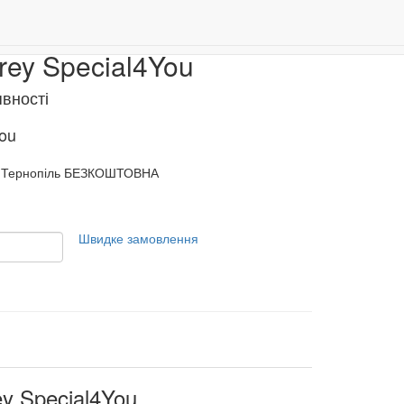
er grey
Даруємо 500 бонусів за реєстрацію!
0
grey Special4You
явності
ou
Тернопіль БЕЗКОШТОВНА
Швидке замовлення
ey Special4You