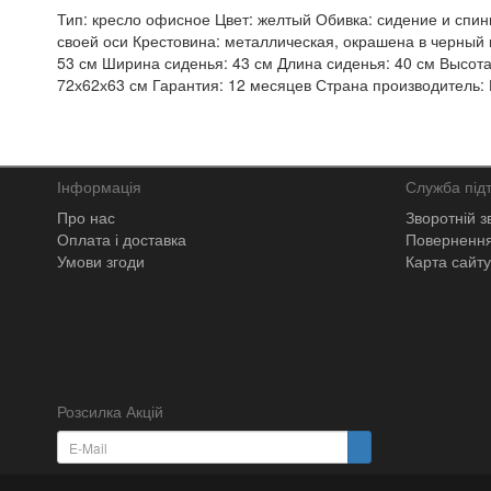
Тип: кресло офисное Цвет: желтый Обивка: сидение и спин
своей оси Крестовина: металлическая, окрашена в черный 
53 см Ширина сиденья: 43 см Длина сиденья: 40 см Высота п
72х62х63 см Гарантия: 12 месяцев Страна производитель: 
Інформація
Служба під
Про нас
Зворотній з
Оплата і доставка
Повернення
Умови згоди
Карта сайту
Розсилка Акцій