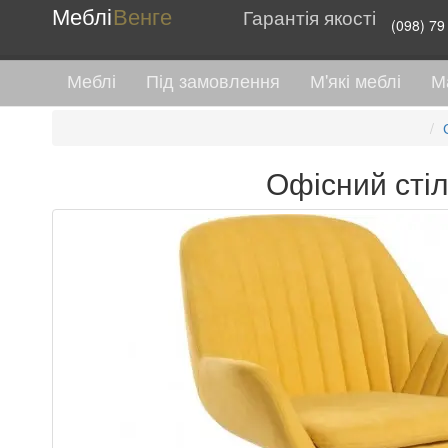
Меблі
Венге
Гарантія якості
(098) 79
Меблі
Під замовлення
М'які меблі
М
Офісний стіл