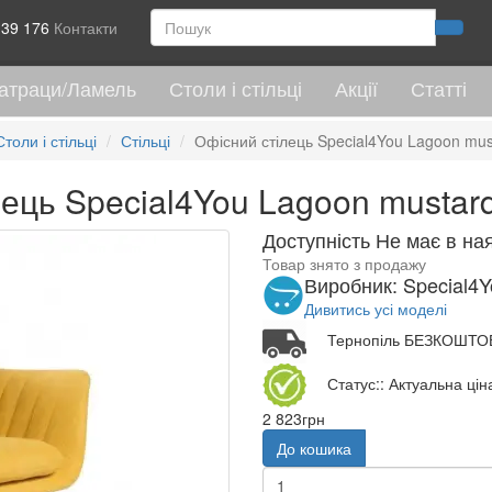
 39 176
Контакти
атраци/Ламель
Столи і стільці
Акції
Статті
Столи і стільці
Стільці
Офісний стілець Special4You Lagoon mus
ець Special4You Lagoon mustar
Доступність Не має в на
Товар знято з продажу
Виробник: Special4Y
Дивитись усі моделі
Тернопіль БЕЗКОШТО
Статус:: Актуальна цін
2 823грн
До кошика