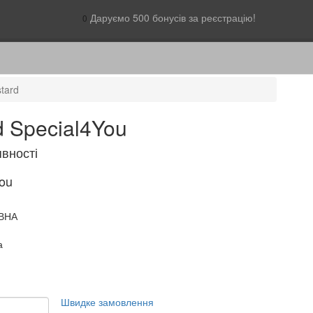
Даруємо 500 бонусів за реєстрацію!
0
tard
d Special4You
явності
ou
ВНА
а
Швидке замовлення