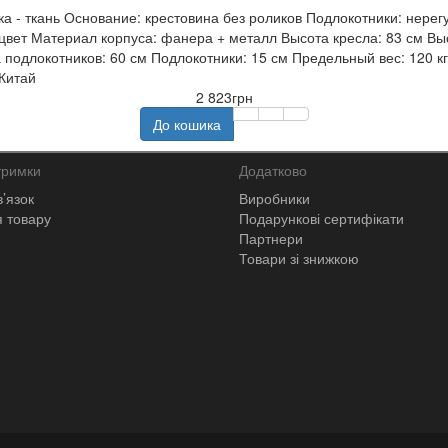
ка - ткань Основание: крестовина без роликов Подлокотники: нере
цвет Материал корпуса: фанера + металл Высота кресла: 83 см Выс
одлокотников: 60 см Подлокотники: 15 см Предельный вес: 120 кг Ве
Китай
2 823грн
До кошика
тримки
Додатково
в’язок
Виробники
 товару
Подарункові сертифікати
Партнери
Товари зі знижкою