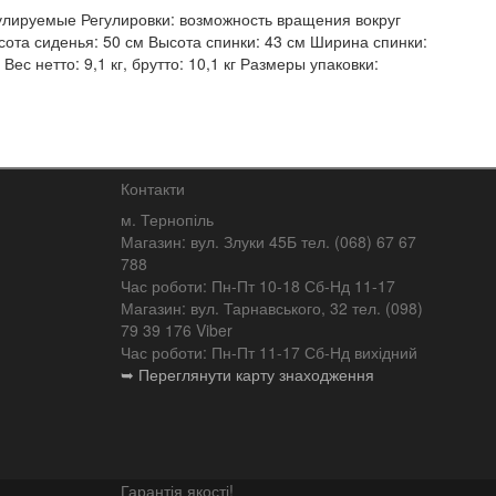
гулируемые Регулировки: возможность вращения вокруг
ота сиденья: 50 см Высота спинки: 43 см Ширина спинки:
с нетто: 9,1 кг, брутто: 10,1 кг Размеры упаковки:
Контакти
м. Тернопіль
Магазин: вул. Злуки 45Б тел. (068) 67 67
788
Час роботи: Пн-Пт 10-18 Сб-Нд 11-17
Магазин: вул. Тарнавського, 32 тел. (098)
79 39 176 Viber
Час роботи: Пн-Пт 11-17 Сб-Нд вихідний
➥ Переглянути карту знаходження
Гарантія якості!