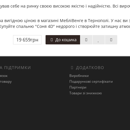
ував себе на ринку своєю високою якістю і надійністю. Всі вир
а вигідною ціною в магазині МебліВенге в Тернополі. У нас ви
упуйте спальню "Соня 4D" недорого і створюйте затишну атмосф
19 659грн
До кошика
А ПІДТРИМКИ
ДОДАТКОВО
’язок
Виробники
товару
Подарункові сертифікати
Партнери
Товари зі знижкою