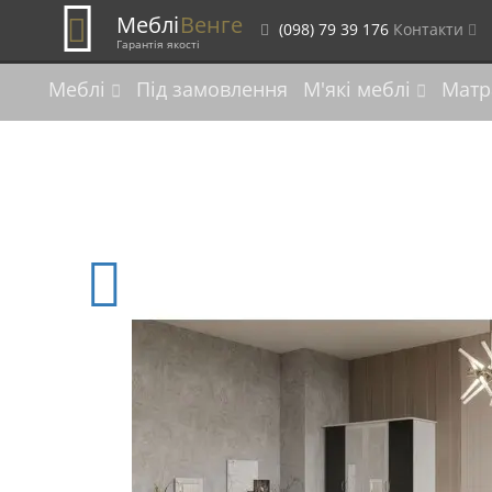
Меблі
Венге
(098) 79 39 176
Контакти
Гарантія якості
Меблі
Під замовлення
М'які меблі
Матр