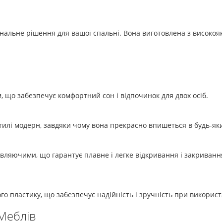
альне рішення для вашої спальні. Вона виготовлена з високоякі
, що забезпечує комфортний сон і відпочинок для двох осіб.
илі модерн, завдяки чому вона прекрасно впишеться в будь-який
яючими, що гарантує плавне і легке відкривання і закривання ш
го пластику, що забезпечує надійність і зручність при використ
 Меблів