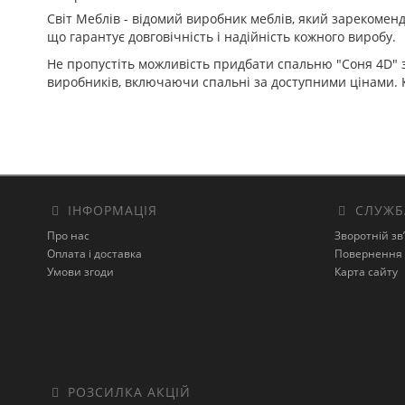
Світ Меблів - відомий виробник меблів, який зарекоменд
що гарантує довговічність і надійність кожного виробу.
Не пропустіть можливість придбати спальню "Соня 4D" з
виробників, включаючи спальні за доступними цінами. К
ІНФОРМАЦІЯ
СЛУЖБ
Про нас
Зворотній зв
Оплата і доставка
Повернення 
Умови згоди
Карта сайту
РОЗСИЛКА АКЦІЙ