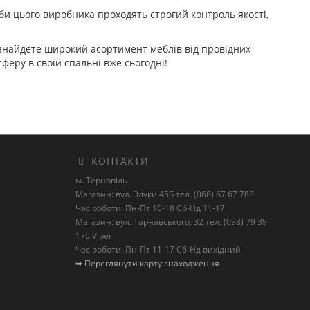
оби цього виробника проходять строгий контроль якості,
 знайдете широкий асортимент меблів від провідних
еру в своїй спальні вже сьогодні!
КОНТАКТИ
м. Тернопіль
Магазин: вул. Злуки 45Б тел. (068) 67 67 788
Час роботи: Пн-Пт 10-18 Сб-Нд 11-17
Магазин: вул. Тарнавського, 32 тел. (098) 79 39
176 Viber
Час роботи: Пн-Пт 11-17 Сб-Нд вихідний
➥ Переглянути карту знаходження