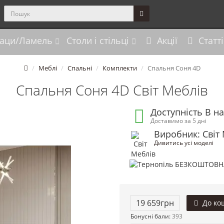
аци/Ламель
Столи і стільці
Акції
Статті
Меблі
Спальні
Комплекти
Спальня Соня 4D
Спальня Соня 4D Світ Меблів
Доступність В н
Доставимо за 5 дні
Виробник: Світ
Дивитись усі моделі
19 659грн
До ко
Бонусні бали:
393