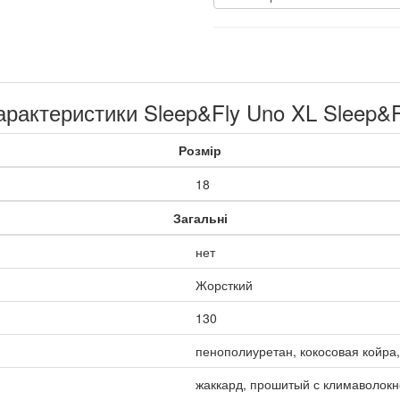
арактеристики Sleep&Fly Uno XL Sleep&F
Розмір
18
Загальні
нет
Жорсткий
130
пенополиуретан, кокосовая койра
жаккард, прошитый с климаволок