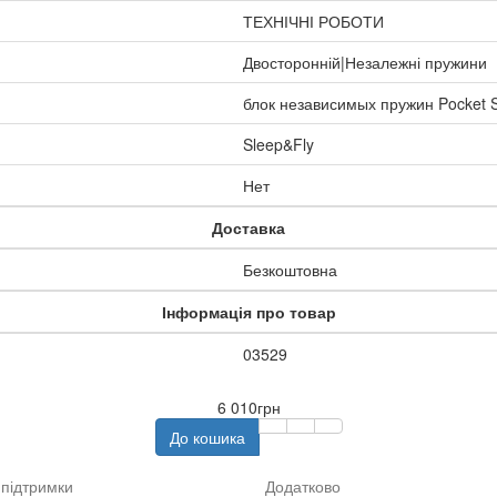
ТЕХНІЧНІ РОБОТИ
Двосторонній|Незалежні пружини
блок независимых пружин Pocket S
Sleep&Fly
Нет
Доставка
Безкоштовна
Інформація про товар
03529
6 010грн
До кошика
підтримки
Додатково