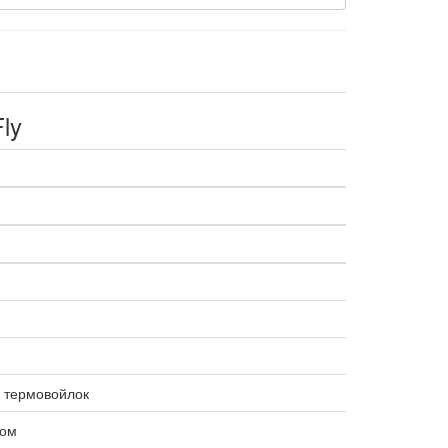
ly
, термовойлок
ном