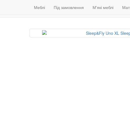
Меблі
Венге
Гарантія якості
Меблі
Під замовлення
(098) 79 39 176
М'які меблі
Контакти
Мат