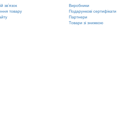
й зв’язок
Виробники
ння товару
Подарункові сертифікати
айту
Партнери
Товари зі знижкою