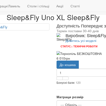
Матраци/Ламель
Матраци
Sleep&Fly Uno XL
раци/Ламель
Столи і стільці
Акції
Статті
Sleep&Fly Uno XL Sleep&Fly
Доступність Попереднє 
Термін поставки 30-40 днів
Виробник: Sleep&Fl
Дивитись усі моделі
СТАТУС:: ТЕХНІЧНІ РОБОТИ
6 010грн
До кошика
Бонусні бали:
120
Матраци розмір