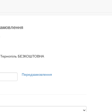
Даруємо 500 бонусів за реєстрацію!
0
замовлення
y
Тернопіль БЕЗКОШТОВНА
Передзамовлення