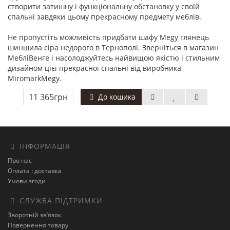
створити затишну і функціональну обстановку у своїй
спальні завдяки цьому прекрасному предмету меблів.
Не пропустіть можливість придбати шафу Megy глянець
шиншила сіра недорого в Тернополі. Зверніться в магазин
МебліВенге і насолоджуйтесь найвищою якістю і стильним
дизайном цієї прекрасної спальні від виробника
MiromarkMegy.
11 365грн
До кошика
ІНФОРМАЦІЯ
Про нас
Оплата і доставка
Умови згоди
СЛУЖБА ПІДТРИМКИ
Зворотній зв’язок
Повернення товару