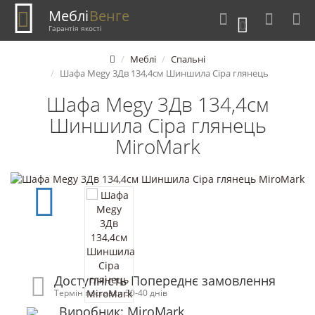
Меблі
Венге
0
Гарантія якості
Меблі
Спальні
Шафа Megy 3Дв 134,4см Шиншила Сіра глянець
Шафа Megy 3Дв 134,4см
Шиншила Сіра глянець
MiroMark
Доступність Попереднє замовлення
Термін поставки 30-40 днів
Виробник: MiroMark