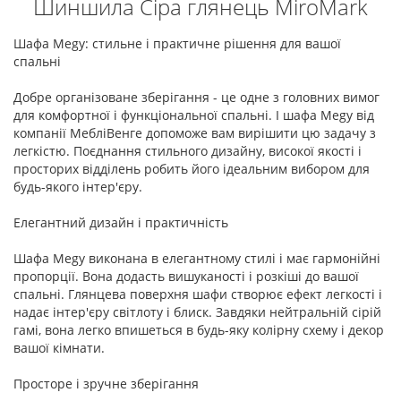
Шиншила Сіра глянець MiroMark
Шафа Megy: стильне і практичне рішення для вашої
спальні
Добре організоване зберігання - це одне з головних вимог
для комфортної і функціональної спальні. І шафа Megy від
компанії МебліВенге допоможе вам вирішити цю задачу з
легкістю. Поєднання стильного дизайну, високої якості і
просторих відділень робить його ідеальним вибором для
будь-якого інтер'єру.
Елегантний дизайн і практичність
Шафа Megy виконана в елегантному стилі і має гармонійні
пропорції. Вона додасть вишуканості і розкіші до вашої
спальні. Глянцева поверхня шафи створює ефект легкості і
надає інтер'єру світлоту і блиск. Завдяки нейтральній сірій
гамі, вона легко впишеться в будь-яку колірну схему і декор
вашої кімнати.
Просторе і зручне зберігання