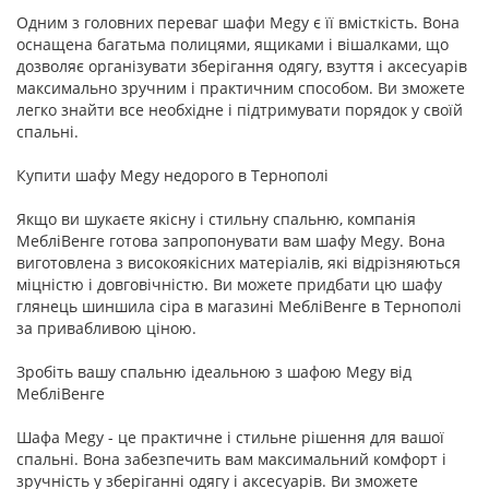
Одним з головних переваг шафи Megy є її вмісткість. Вона
оснащена багатьма полицями, ящиками і вішалками, що
дозволяє організувати зберігання одягу, взуття і аксесуарів
максимально зручним і практичним способом. Ви зможете
легко знайти все необхідне і підтримувати порядок у своїй
спальні.
Купити шафу Megy недорого в Тернополі
Якщо ви шукаєте якісну і стильну спальню, компанія
МебліВенге готова запропонувати вам шафу Megy. Вона
виготовлена з високоякісних матеріалів, які відрізняються
міцністю і довговічністю. Ви можете придбати цю шафу
глянець шиншила сіра в магазині МебліВенге в Тернополі
за привабливою ціною.
Зробіть вашу спальню ідеальною з шафою Megy від
МебліВенге
Шафа Megy - це практичне і стильне рішення для вашої
спальні. Вона забезпечить вам максимальний комфорт і
зручність у зберіганні одягу і аксесуарів. Ви зможете