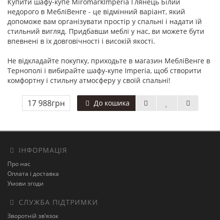
Купити шафу-купе MiromarkImperia Глянець Білий
недорого в МебліВенге - це відмінний варіант, який
допоможе вам організувати простір у спальні і надати їй
стильний вигляд. Придбавши меблі у нас, ви можете бути
впевнені в їх довговічності і високій якості.
Не відкладайте покупку, приходьте в магазин МебліВенге в
Тернополі і вибирайте шафу-купе Imperia, щоб створити
комфортну і стильну атмосферу у своїй спальні!
17 988грн
До кошика
ІНФОРМАЦІЯ
Про нас
Оплата і доставка
Умови згоди
СЛУЖБА ПІДТРИМКИ
Зворотній зв’язок