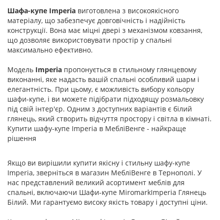
Шафа-купе Imperia
виготовлена з високоякісного
матеріалу, що забезпечує довговічність і надійність
конструкції. Вона має міцні двері з механізмом ковзання,
що дозволяє використовувати простір у спальні
максимально ефективно.
Модель
Imperia
пропонується в стильному глянцевому
виконанні, яке надасть вашій спальні особливий шарм і
елегантність. При цьому, є можливість вибору кольору
шафи-купе, і ви можете підібрати підходящу розмальовку
під свій інтер'єр. Одним з доступних варіантів є білий
глянець, який створить відчуття простору і світла в кімнаті.
Купити шафу-купе Imperia в МебліВенге - найкраще
рішення
Якщо ви вирішили купити якісну і стильну шафу-купе
Imperia, зверніться в магазин МебліВенге в Тернополі. У
нас представлений великий асортимент меблів для
спальні, включаючи Шафи-купе MiromarkImperia Глянець
Білий. Ми гарантуємо високу якість товару і доступні ціни.