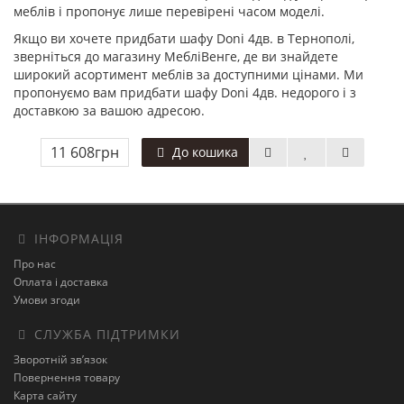
меблів і пропонує лише перевірені часом моделі.
Якщо ви хочете придбати шафу Doni 4дв. в Тернополі,
зверніться до магазину МебліВенге, де ви знайдете
широкий асортимент меблів за доступними цінами. Ми
пропонуємо вам придбати шафу Doni 4дв. недорого і з
доставкою за вашою адресою.
11 608грн
До кошика
ІНФОРМАЦІЯ
Про нас
Оплата і доставка
Умови згоди
СЛУЖБА ПІДТРИМКИ
Зворотній зв’язок
Повернення товару
Карта сайту