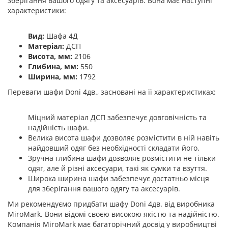
зберігання вашого одягу та аксесуарів. Вона має наступні
характеристики:
Вид:
Шафа 4Д
Матеріал:
ДСП
Висота, мм:
2106
Глибина, мм:
550
Ширина, мм:
1792
Переваги шафи Doni 4дв., засновані на її характеристиках:
Міцний матеріал ДСП забезпечує довговічність та
надійність шафи.
Велика висота шафи дозволяє розмістити в ній навіть
найдовший одяг без необхідності складати його.
Зручна глибина шафи дозволяє розмістити не тільки
одяг, але й різні аксесуари, такі як сумки та взуття.
Широка ширина шафи забезпечує достатньо місця
для зберігання вашого одягу та аксесуарів.
Ми рекомендуємо придбати шафу Doni 4дв. від виробника
MiroMark. Вони відомі своєю високою якістю та надійністю.
Компанія MiroMark має багаторічний досвід у виробництві