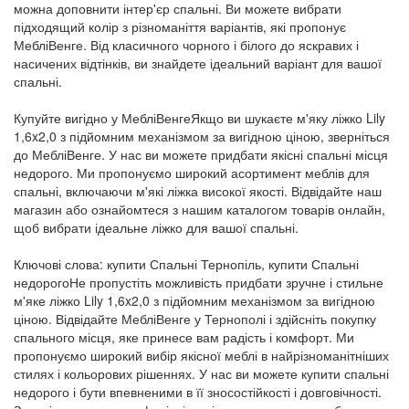
можна доповнити інтер'єр спальні. Ви можете вибрати
підходящий колір з різноманіття варіантів, які пропонує
МебліВенге. Від класичного чорного і білого до яскравих і
насичених відтінків, ви знайдете ідеальний варіант для вашої
спальні.
Купуйте вигідно у МебліВенгеЯкщо ви шукаєте м'яку ліжко Lily
1,6x2,0 з підйомним механізмом за вигідною ціною, зверніться
до МебліВенге. У нас ви можете придбати якісні спальні місця
недорого. Ми пропонуємо широкий асортимент меблів для
спальні, включаючи м'які ліжка високої якості. Відвідайте наш
магазин або ознайомтеся з нашим каталогом товарів онлайн,
щоб вибрати ідеальне ліжко для вашої спальні.
Ключові слова: купити Спальні Тернопіль, купити Спальні
недорогоНе пропустіть можливість придбати зручне і стильне
м'яке ліжко Lily 1,6x2,0 з підйомним механізмом за вигідною
ціною. Відвідайте МебліВенге у Тернополі і здійсніть покупку
спального місця, яке принесе вам радість і комфорт. Ми
пропонуємо широкий вибір якісної меблі в найрізноманітніших
стилях і кольорових рішеннях. У нас ви можете купити спальні
недорого і бути впевненими в її зносостійкості і довговічності.