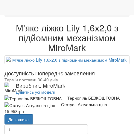
0
Меблі
Спальні
Меблі
Венге
Гарантія якості
М'яке ліжко Lily 1,6х2,0 з підйомним механізмом
М'яке ліжко Lily 1,6х2,0 з
підйомним механізмом
MiroMark
Доступність Попереднє замовлення
Термін поставки 30-40 днів
Виробник: MiroMark
Дивитись усі моделі
Тернопіль БЕЗКОШТОВНА
Статус:: Актуальна ціна
15 958грн
До кошика