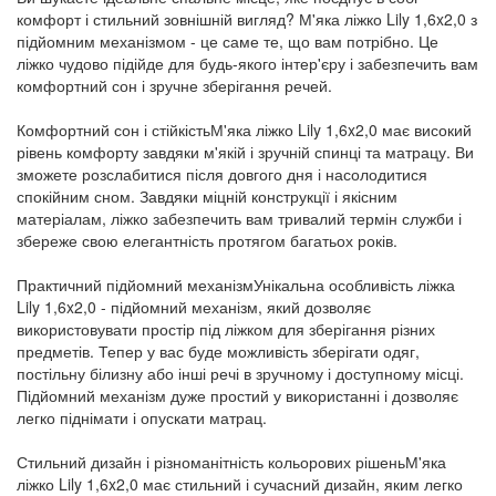
комфорт і стильний зовнішній вигляд? М'яка ліжко Lily 1,6x2,0 з
підйомним механізмом - це саме те, що вам потрібно. Це
ліжко чудово підійде для будь-якого інтер'єру і забезпечить вам
комфортний сон і зручне зберігання речей.
Комфортний сон і стійкістьМ'яка ліжко Lily 1,6x2,0 має високий
рівень комфорту завдяки м'якій і зручній спинці та матрацу. Ви
зможете розслабитися після довгого дня і насолодитися
спокійним сном. Завдяки міцній конструкції і якісним
матеріалам, ліжко забезпечить вам тривалий термін служби і
збереже свою елегантність протягом багатьох років.
Практичний підйомний механізмУнікальна особливість ліжка
Lily 1,6x2,0 - підйомний механізм, який дозволяє
використовувати простір під ліжком для зберігання різних
предметів. Тепер у вас буде можливість зберігати одяг,
постільну білизну або інші речі в зручному і доступному місці.
Підйомний механізм дуже простий у використанні і дозволяє
легко піднімати і опускати матрац.
Стильний дизайн і різноманітність кольорових рішеньМ'яка
ліжко Lily 1,6x2,0 має стильний і сучасний дизайн, яким легко