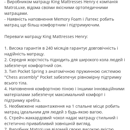
- Виробником матрацу King Mattresses Henry є компанія
MatroLuxe, відома своїми якісними ортопедичними
матрацами.
- Наявність наповнення Memory Foam і Латекс робить
матрац ще більш комфортним і підтримуючим.
Переваги матрацу King Mattresses Henry:
1. Висока гарантія в 240 місяців гарантує довговічність і
надійність матрацу.
2. Середня жорсткість підходить для широкого кола людей і
забезпечує комфортний сон.
3. Тип Pocket Spring з анатомічною пружинною системою
"Chess assembly" Pocket забезпечує рівномірну підтримку
всього тіла.
4. Наповнення комфортною піною і іншими інноваційними
матеріалами забезпечує максимальний комфорт і
підтримку хребта.
5. Необмежене навантаження на 1 спальне місце робить
матрац ідеальним для людей з будь-якою вагою.
6. Стрейч-жаккардовий чохол надає матрацу стильний і
естетично привабливий зовнішній вигляд.
7. Виробник MatroLuxe відомий своєю високою якістю