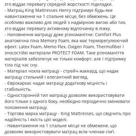
хто віддає перевагу середній жорсткості підкладки.
- Матрац King Mattresses Henry підтримує будь-яке
навантаження на 1 спальне місце, без обмежень. Це
особливо важливо для людей з надмірною вагою або тих,
хто віддає перевагу активному відпочинку в ліжку.
- Наповнення матрацу дуже різноманітне: Comfort Plus
анатомічна піна Memory Foam, яка має терморегулюючий
ефект, Latex Foam, Memo Flex, Oxigen Foam, Thermofiber і
зносостійкі матеріали PROTECT FOAM. Таке різноманіття
матеріалів забезпечує не тільки комфорт, але і підтримку
тіла під час сну.
- Матеріал чохла матрацу - стрейч-жаккард, що надає
матрацу стильний і елегантний вигляд.
- Єврокаркас надає матрацу додаткову міцність і
стабільність.
- Односторонній тип матрацу дозволяє використовувати
його тільки з одного боку, необхідно періодично змінювати
положення матрацу.
- Торгова марка матрацу - King Mattresses, що свідчить про
надійність і якість цієї моделі.
- Навантаження на 1 спальне місце не обмежене, що
дозволяє використовувати матрац всім членам сім'ї.