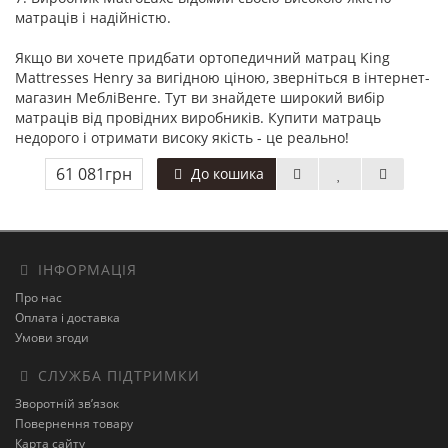
матраців і надійністю.
Якщо ви хочете придбати ортопедичний матрац King
Mattresses Henry за вигідною ціною, зверніться в інтернет-
магазин МебліВенге. Тут ви знайдете широкий вибір
матраців від провідних виробників. Купити матраць
недорого і отримати високу якість - це реально!
61 081грн
До кошика
ІНФОРМАЦІЯ
Про нас
Оплата і доставка
Умови згоди
СЛУЖБА ПІДТРИМКИ
Зворотній зв’язок
Повернення товару
Карта сайту