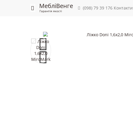
Меблі
Венге
Меблі
Під замовлення
(098) 79 39 176
М'які меблі
Контакт
Матраци
Гарантія якості