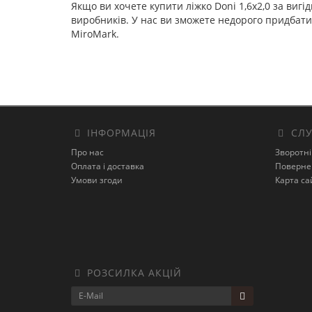
Якщо ви хочете купити ліжко Doni 1,6х2,0 за ви
виробників. У нас ви зможете недорого придбати
MiroMark.
ІНФОРМАЦІЯ
СЛУ
Про нас
Зворотні
Оплата і доставка
Поверне
Умови згоди
Карта са
РОЗСИЛКА АКЦІЙ