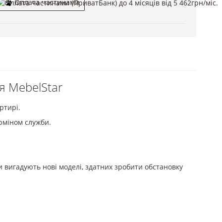
Оплата частинами
я MebelStar
ртирі.
ерміном служби.
 вигадують нові моделі, здатних зробити обстановку