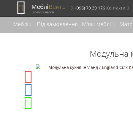
Меблі
Венге
(098) 79 39 176
Контакти
Гарантія якості
Меблі
Під замовлення
М'які меблі
Матр
Модульна к