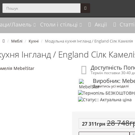
аци/Ламель
Столи і стільці
Акції
Статті
Меблі
Кухні
Модульна кухня Інгланд / England Сілк Камелія
ухня Інгланд / England Сілк Камелі
Доступність По
Термін поставки 30-40 д
Виробник: Mebe
Дивитись усі моделі
28 748г
27 311грн