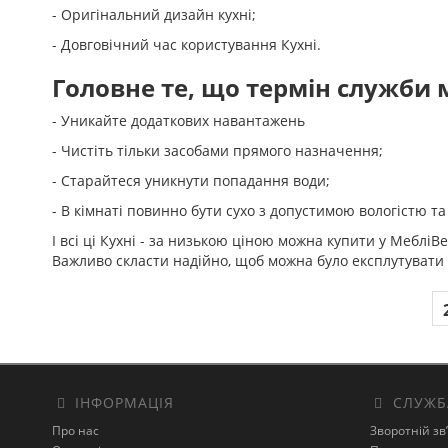
- Оригінальний дизайн кухні;
- Довговічний час користування Кухні.
Головне те, що термін служби 
- Уникайте додаткових навантажень
- Чистіть тільки засобами прямого назначення;
- Старайтеся уникнути попадання води;
- В кімнаті повинно бути сухо з допустимою вологістю т
І всі ці Кухні - за низькою ціною можна купити у Меблі
Важливо скласти надійно, щоб можна було експлутувати к
ІНФОРМАЦІЯ
СЛУЖБ
Про нас
Зворотній зв