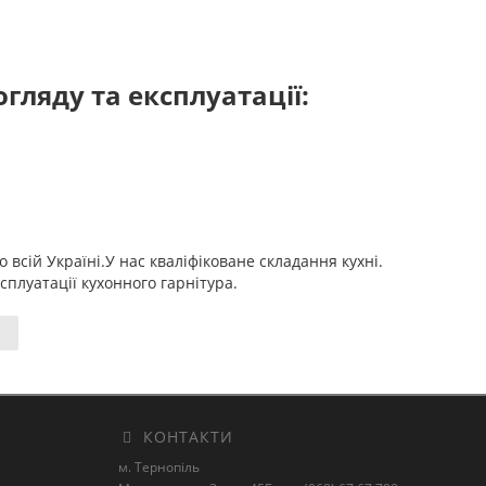
гляду та експлуатації:
всій Україні.У нас кваліфіковане складання кухні.
плуатації кухонного гарнітура.
КОНТАКТИ
м. Тернопіль