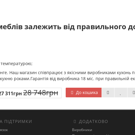
меблів залежить від правильного до
а температурою;
Венге. Наш магазин співпрацює з якісними виробниками кухонь по 
ухню роками.Гарантія від виробника 18 міс. при правильній екс
28 748грн
До кошика
27 311грн
А ПІДТРИМКИ
ДОДАТКОВО
’язок
Виробники