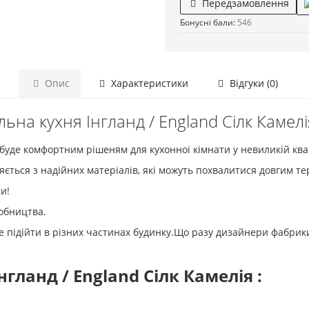
Передзамовлення
Бонусні бали:
546
Опис
Характеристики
Відгуки (0)
ьна кухня Інгланд / England Сілк Камелі
буде комфортним рішеням для кухонної кімнати у невиликій ква
яється з надійних матеріалів, які можуть похвалитися довгим т
и!
робництва.
 підійти в різних частинах будинку.Що разу дизайнери фабрики
гланд / England Сілк Камелія :