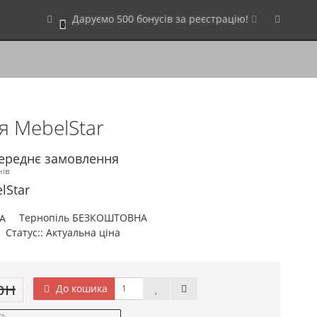
Даруємо 500 бонусів за реєстрацію!
0
я MebelStar
переднє замовлення
нів
lStar
Тернопіль БЕЗКОШТОВНА
Статус:: Актуальна ціна
рн
До кошика