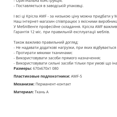
- Оригінальна конструкція;
- Поставляється в заводській упаковці.
І всі ці Крісла AMF - за низькою ціну можна придбати у 
Наш інтернет-магазин співпрацює з якісними виробникам
У МебліВенге професійне складання. Крісла AMF важлив
Гарантія 12 міс. при правильній експлуатації меблів.
Також важливо правильний догляд:
- Не надавати додаткові нагрузки, при яких відбуваєтьс
- Протирати мякими тканинами;
- Використовувати засоби прямого назначення;
- Використовувати сильні засоби тільки при умові що ін
Размеры:
670x670x1 080
Пластиковые подлокотники:
AMF-5
Механизм:
Перманент-контакт
Материал:
Ткань А