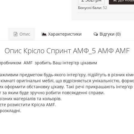
Бонусні бали:
52
Опис
Характеристики
Відгуки (0)
Опис Крісло Спринт АМФ_5 АМФ AMF
иробником AMF зробить Ваш інтер'єр цікавим
ажливим предметом будь-якого інтер'єру, підійтуть в різних кім
в кімнаті оригінальні меблі, що відрізняється унікальністю, фор
формити обстановку цікаву. Такі речі прикрашають інтер'єр спа
 за яким буде зручно робити повсякденні справи.
ізних матеріалів та кольорів.
єте розмістити Крісла AMF.
розкладні.