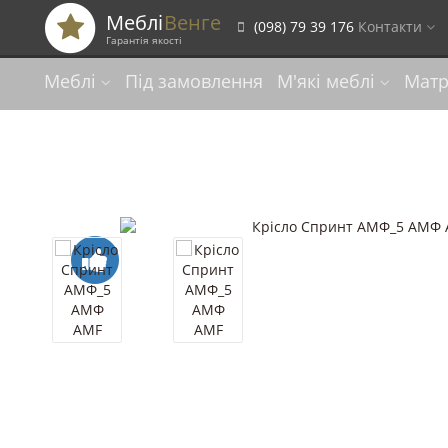
Меблі
Венге
(098) 79 39 176
Контакти
Гарантія якості
Меблі
Під замовлення
М'які меблі
Мат