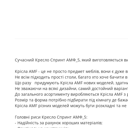
Cучасний Кресло Спринт АМФ_5, який виготовляється в
Крісла AMF - це не просто предмет меблів, вони є дуже в
Не всім підходить прості столи, багато хто хоче бачити 
Що разу придумують Крісла AMF нових моделей, здатних о
Не зважаючи на всякі дизайни, самий достойний варіант
До загального асортименту виробляються Крісла AMF з р
Розмір та форма потрібно підбирати під кімнату де бажа
Крісла AMF різних моделей можуть бути розкладні та не 
Головні риси Кресло Спринт АМФ_5:
- Надійність за рахунок хороших матеріалів;