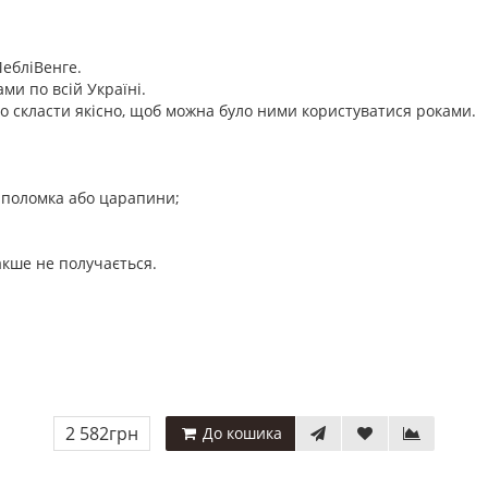
МебліВенге.
и по всій Україні.
о скласти якісно, щоб можна було ними користуватися роками.
я поломка або царапини;
акше не получається.
2 582грн
До кошика