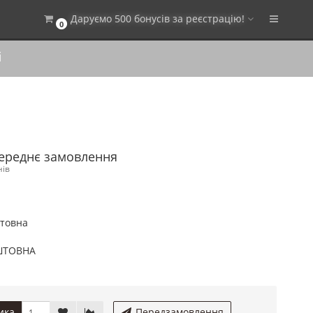
Даруємо 500 бонусів за реєстрацію!
0
і
переднє замовлення
нів
штовна
ШТОВНА
ика
Передзамовлення