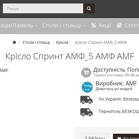
раци/Ламель
Столи і стільці
Акції
Статт
Столи і стільці
Крісла
Крісло Спринт АМФ_5 АМФ
Крісло Спринт АМФ_5 АМФ AMF
Доступність По
Термін поставки 30-40 д
Виробник: AMF
Дивитись усі моделі
по Україні: Безко
Тернопіль БЕЗКО
2 582грн
До кош