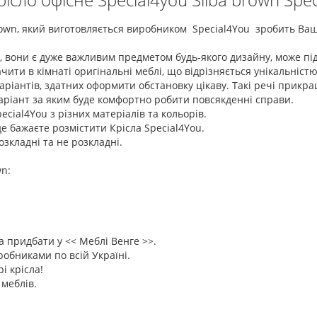
 brown, який виготовляється виробником Special4You зробить Ва
в, вони є дуже важливим предметом будь-якого дизайну, може під
бачити в кімнаті оригінальні меблі, що відрізняється унікальніс
іантів, здатних оформити обстановку цікаву. Такі речі прикрашаю
аріант за яким буде комфортно робити повсякденні справи.
cial4You з різних матеріалів та кольорів.
де бажаєте розмістити Крісла Special4You.
зкладні та не розкладні.
wn:
на придбати у << Меблі Венге >>.
обниками по всій Україні.
і крісла!
 меблів.