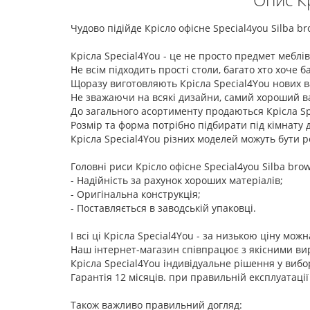
Чудово підійде Крісло офісне Special4you Silba
Крісла Special4You - це не просто предмет меблі
Не всім підходить прості столи, багато хто хоче 
Щоразу виготовляють Крісла Special4You нових вар
Не зважаючи на всякі дизайни, самий хороший в
До загального асортименту продаються Крісла Spe
Розмір та форма потрібно підбирати під кімнату 
Крісла Special4You різних моделей можуть бути ро
Головні риси Крісло офісне Special4you Silba bro
- Надійність за рахунок хороших матеріалів;
- Оригінальна конструкція;
- Поставляється в заводській упаковці.
І всі ці Крісла Special4You - за низькою ціну мож
Наш інтернет-магазин співпрацює з якісними вир
Крісла Special4You індивідуальне рішення у вибор
Гарантія 12 місяців. при правильній експлуатації
Також важливо правильний догляд: