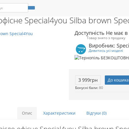
амель
Столи і стільці
Столи і стільці
Крісла
Акції
Крісло офісне Special4you Silba brown
Статті
офісне Special4you Silba brown Spe
Доступність Не має в
Товар знято з продажу
Виробник: Spec
Дивитись усі моделі
3 999грн
До кошика
Бонусні бали:
80
Опис
Характеристики
Відгуки (0)
ісло офісне Special4you Silba brown Spe