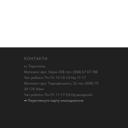
КОНТАКТИ
м. Тернопіль
Магазин: вул. Злуки 45Б тел. (068) 67 67 788
Час роботи: Пн-Пт 10-18 Сб-Нд 11-17
Магазин: вул. Тарнавського, 32 тел. (098) 79
39 176 Viber
Час роботи: Пн-Пт 11-17 Сб-Нд вихідний
➥ Переглянути карту знаходження