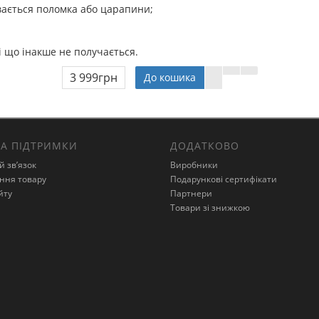
увається поломка або царапини;
і що інакше не получається.
3 999грн
До кошика
А ПІДТРИМКИ
ДОДАТКОВО
й зв’язок
Виробники
ння товару
Подарункові сертифікати
йту
Партнери
Товари зі знижкою