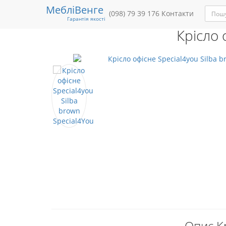
Меблі
Венге
Меблі
Під замовлення
(098) 79 39 176
М'які меблі
Контакти
Матраци/Л
Гарантія якості
Крісло 
Опис Кр