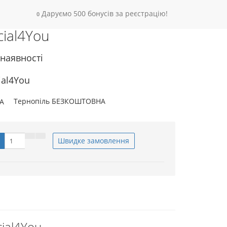
Даруємо 500 бонусів за реєстрацію!
0
cial4You
 наявності
ial4You
Тернопіль БЕЗКОШТОВНА
Швидке замовлення
cial4You