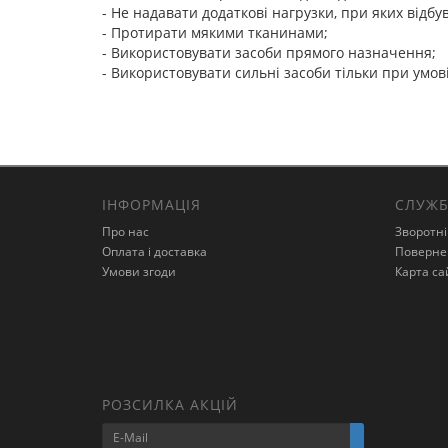
- Не надавати додаткові нагрузки, при яких відб
- Протирати мякими тканинами;
- Використовувати засоби прямого назначення;
- Використовувати сильні засоби тільки при умов
ІНФОРМАЦІЯ
СЛУЖБ
Про нас
Зворотні
Оплата і доставка
Поверне
Умови згоди
Карта са
РОЗСИЛКА АКЦІЙ