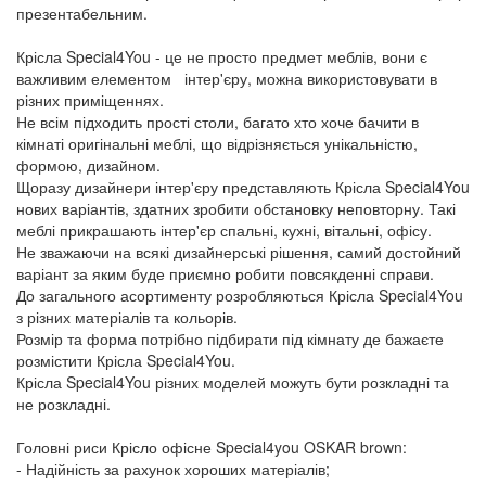
презентабельним.
Крісла Special4You - це не просто предмет меблів, вони є
важливим елементом інтер'єру, можна використовувати в
різних приміщеннях.
Не всім підходить прості столи, багато хто хоче бачити в
кімнаті оригінальні меблі, що відрізняється унікальністю,
формою, дизайном.
Щоразу дизайнери інтер'єру представляють Крісла Special4You
нових варіантів, здатних зробити обстановку неповторну. Такі
меблі прикрашають інтер'єр спальні, кухні, вітальні, офісу.
Не зважаючи на всякі дизайнерські рішення, самий достойний
варіант за яким буде приємно робити повсякденні справи.
До загального асортименту розробляються Крісла Special4You
з різних матеріалів та кольорів.
Розмір та форма потрібно підбирати під кімнату де бажаєте
розмістити Крісла Special4You.
Крісла Special4You різних моделей можуть бути розкладні та
не розкладні.
Головні риси Крісло офісне Special4you OSKAR brown:
- Надійність за рахунок хороших матеріалів;