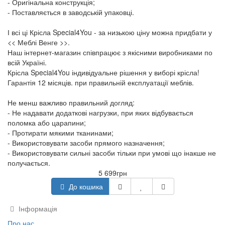
- Оригінальна конструкція;
- Поставляється в заводській упаковці.
І всі ці Крісла Special4You - за низькою ціну можна придбати у
<< Меблі Венге >>.
Наш інтернет-магазин співпрацює з якісними виробниками по
всій Україні.
Крісла Special4You індивідуальне рішення у виборі крісла!
Гарантія 12 місяців. при правильній експлуатації меблів.
Не менш важливо правильний догляд:
- Не надавати додаткові нагрузки, при яких відбувається
поломка або царапини;
- Протирати мякими тканинами;
- Використовувати засоби прямого назначення;
- Використовувати сильні засоби тільки при умові що інакше не
получається.
5 699грн
До кошика
Інформація
Про нас