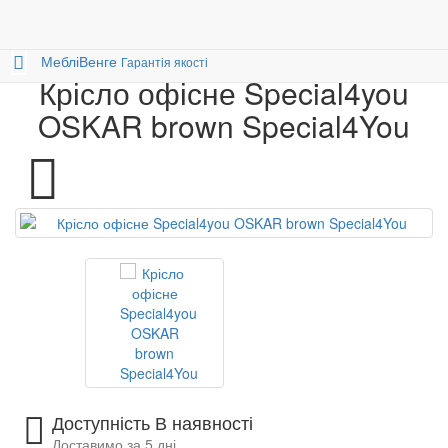
Столи і стільці
Крісла
0
Крісло офісне Special4you OSKAR brown
Меблі
Венге
Гарантія якості
Крісло офісне Special4you
OSKAR brown Special4You
Доступність В наявності
Доставимо за 5 дні