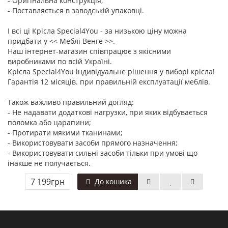
- Оригінальна конструкція;
- Поставляється в заводській упаковці.
І всі ці Крісла Special4You - за низькою ціну можна
придбати у << Меблі Венге >>.
Наш інтернет-магазин співпрацює з якісними
виробниками по всій Україні.
Крісла Special4You індивідуальне рішення у виборі крісла!
Гарантія 12 місяців. при правильній експлуатації меблів.
Також важливо правильний догляд:
- Не надавати додаткові нагрузки, при яких відбувається
поломка або царапини;
- Протирати мякими тканинами;
- Використовувати засоби прямого назначення;
- Використовувати сильні засоби тільки при умові що
інакше не получається.
7 199грн
До кошика