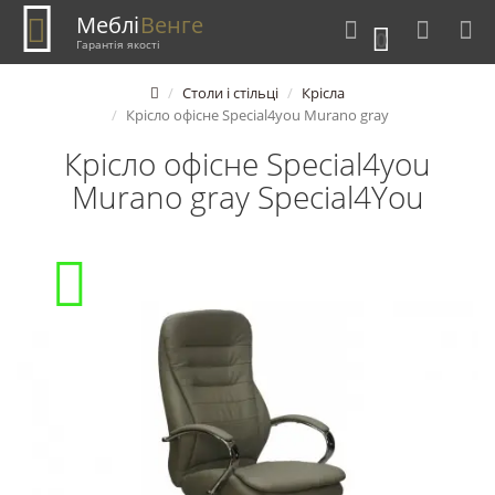
Меблі
Венге
0
Гарантія якості
Столи і стільці
Крісла
Крісло офісне Special4you Murano gray
Крісло офісне Special4you
Murano gray Special4You