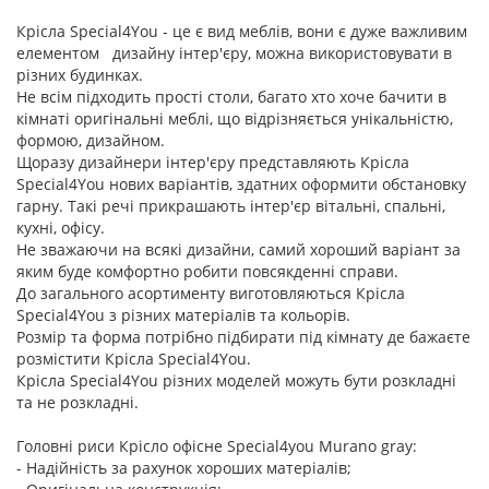
Крісла Special4You - це є вид меблів, вони є дуже важливим
елементом дизайну інтер'єру, можна використовувати в
різних будинках.
Не всім підходить прості столи, багато хто хоче бачити в
кімнаті оригінальні меблі, що відрізняється унікальністю,
формою, дизайном.
Щоразу дизайнери інтер'єру представляють Крісла
Special4You нових варіантів, здатних оформити обстановку
гарну. Такі речі прикрашають інтер'єр вітальні, спальні,
кухні, офісу.
Не зважаючи на всякі дизайни, самий хороший варіант за
яким буде комфортно робити повсякденні справи.
До загального асортименту виготовляються Крісла
Special4You з різних матеріалів та кольорів.
Розмір та форма потрібно підбирати під кімнату де бажаєте
розмістити Крісла Special4You.
Крісла Special4You різних моделей можуть бути розкладні
та не розкладні.
Головні риси Крісло офісне Special4you Murano gray:
- Надійність за рахунок хороших матеріалів;