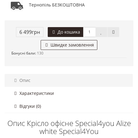
Тернопіль БЕЗКОШТОВНА
6 499грн
До кошика
Швидке замовлення
Бонусні бали:
130
Опис
Характеристики
Відгуки (0)
Опис Крісло офісне Special4you Alizе
whitе Special4You