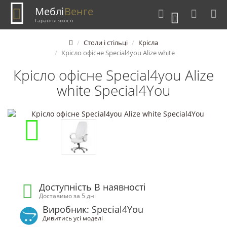
Меблі
Венге
0
Гарантія якості
Столи і стільці
Крісла
Крісло офісне Special4you Alizе whitе
Крісло офісне Special4you Alizе
whitе Special4You
Доступність В наявності
Доставимо за 5 дні
Виробник: Special4You
Дивитись усі моделі