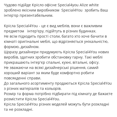
Чудово підійде Крісло офісне Special4you Alizе whitе
зроблено якісним виробником Special4You зробить Ваш
інтер'єр презентабельним.
Крісла Special4You - це є вид меблів, вони є важливим
предметом інтер'єру, підійтуть в різних будинках.
Не всім підходить прості столи, багато хто хоче бачити в
кімнаті оригінальні меблі, що відрізняється унікальністю,
формою, дизайном.
Щоразу дизайнери придумують Крісла Special4You нових
виробів, здатних зробити обстановку гарну. Такі меблі
прикрашають інтер'єр спальні, кухні, вітальні, офісу.
Не зважаючи на всякі дизайнерські рішення, самий
хороший варіант за яким буде комфортно робити
повсякденні справи.
До загального асортименту продаються Крісла Special4You
з різних матеріалів та кольорів.
Розмір та форма потрібно підбирати під кімнату де бажаєте
розмістити Крісла Special4You.
Крісла Special4You різних моделей можуть бути розкладні
та не розкладні.