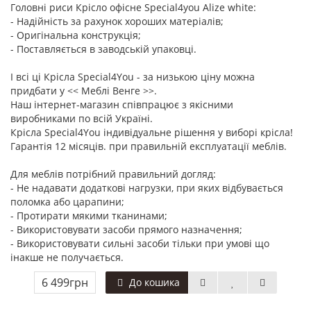
Головні риси Крісло офісне Special4you Alizе whitе:
- Надійність за рахунок хороших матеріалів;
- Оригінальна конструкція;
- Поставляється в заводській упаковці.
І всі ці Крісла Special4You - за низькою ціну можна
придбати у << Меблі Венге >>.
Наш інтернет-магазин співпрацює з якісними
виробниками по всій Україні.
Крісла Special4You індивідуальне рішення у виборі крісла!
Гарантія 12 місяців. при правильній експлуатації меблів.
Для меблів потрібний правильний догляд:
- Не надавати додаткові нагрузки, при яких відбувається
поломка або царапини;
- Протирати мякими тканинами;
- Використовувати засоби прямого назначення;
- Використовувати сильні засоби тільки при умові що
інакше не получається.
6 499грн
До кошика