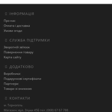
ІНФОРМАЦІЯ
Про нас
Оплата і доставка
Умови згоди
СЛУЖБА ПІДТРИМКИ
Зворотній зв’язок
Повернення товару
Карта сайту
ДОДАТКОВО
Виробники
Подарункові сертифікати
Партнери
Товари зі знижкою
КОНТАКТИ
м. Тернопіль
Магазин: вул. Злуки 45Б тел. (068) 67 67 788