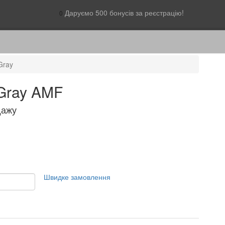
Даруємо 500 бонусів за реєстрацію!
0
Gray
 Gray AMF
дажу
Швидке замовлення