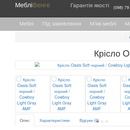
Меблі
Венге
Гарантія якості
(098) 79
Меблі
Під замовлення
М'які меблі
М
Крісло O
Опис
Характеристики
Відгуки (0)