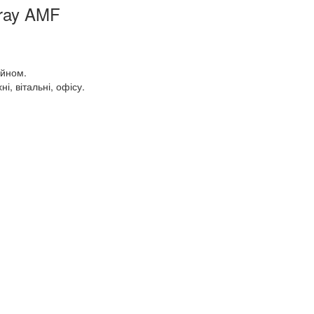
Gray AMF
айном.
, вітальні, офісу.