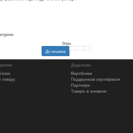
ратурою.
0грн
До кошика
тримки
Додатково
в’язок
Виробники
 товару
Подарункові сертифікати
Партнери
Товари зі знижкою