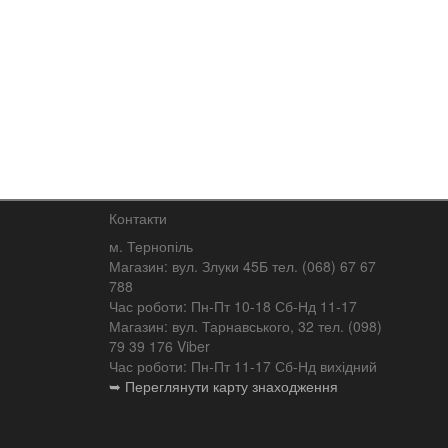
Контакти
м. Тернопіль
Магазин: вул. Злуки 45Б тел. (068) 67 67
788
Час роботи: Пн-Пт 10-18 Сб-Нд 11-17
Магазин: вул. Тарнавського, 32 тел. (098)
79 39 176 Viber
Час роботи: Пн-Пт 11-17 Сб-Нд вихідний
➥ Переглянути карту знаходження