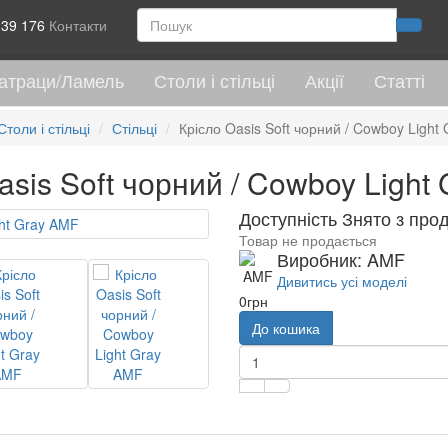
 39 176
Контакти
атраци/Ламель
Столи і стільці
Акції
Статті
Столи і стільці
Стільці
Крісло Oasis Soft чорний / Cowboy Light 
asis Soft чорний / Cowboy Light
Доступність Знято з про
Товар не продається
Виробник: AMF
Дивитись усі моделі
0грн
До кошика