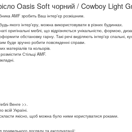
ісло Oasis Soft чорний / Cowboy Light 
обника AMF зробить Ваш інтер'єр розкішним.
будь-якого інтер'єру, можна використовувати в різних будинках.
мнаті оригінальні меблі, що відрізняється унікальністю, формою, диз
рмити обстановку гарну. Такі речі виділяють інтер'єр спальні, кухні
ким буде зручно робити повсякденні справи.
их матеріалів та кольорів.
розмістити Стільці AMF.
зкладні.
Меблі Венге >>.
 всій Україні.
скласти якісно, щоб можна було ними користуватися роками.
 правильного догляду та експлуатації: