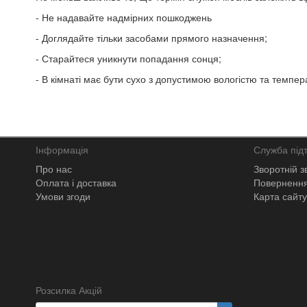
- Не надавайте надмірних пошкоджень
- Доглядайте тільки засобами прямого назначення;
- Старайтеся уникнути попадання сонця;
- В кімнаті має бути сухо з допустимою вологістю та темпе
Інформація
Служба під
Про нас
Зворотній з
Оплата і доставка
Повернення
Умови згоди
Карта сайту
Розсилка Акцій