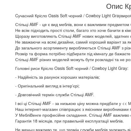
Опис Кр
Cучасний Крісло Oasis Soft чорний / Cowboy Light Grayвир
Стільці AMF - це є вид меблів, вони є важливим предметом 
Не всім підходить прості столи, багато хто хоче бачити в кі
Щоразу виготовляють Стільці AMF нових моделей, здатних офо
Не зважаючи на всякі дизайни, самий хороший варіант за я
До загального асортименту виробляються Стільці AMF з різн
Розмір та форма потрібно підбирати під кімнату де бажаєте 
Стільці AMF різних моделей можуть бути розкладні та не ро
Головні риси Крісло Oasis Soft чорний / Cowboy Light Gray:
- Надійність за рахунок хороших матеріалів;
- Оригінальний вигляд в інтер'єрі;
- Довговічний термін служби Стільці AMF.
І всі ці Стільці AMF - за низькою ціну можна придбати у << 
Наш інтернет-магазин співпрацює з якісними виробниками по
У МебліВенге професійне складання. Стільці AMF важливо 
Гарантія 18 місяців. при правильній експлуатації меблів.
Не меньш важливо те, що термін служби меблів залежить від