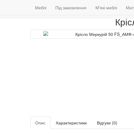
Меблі
Венге
Гарантія якості
Меблі
Під замовлення
(098) 79 39 176
М'які меблі
Контакти
Мат
Крі
Опис
Характеристики
Відгуки (0)