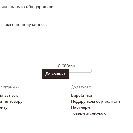
ється поломка або царапини;
о інакше не получається.
2 683грн
До кошика
підтримки
Додатково
й зв’язок
Виробники
ння товару
Подарункові сертифікати
айту
Партнери
Товари зі знижкою