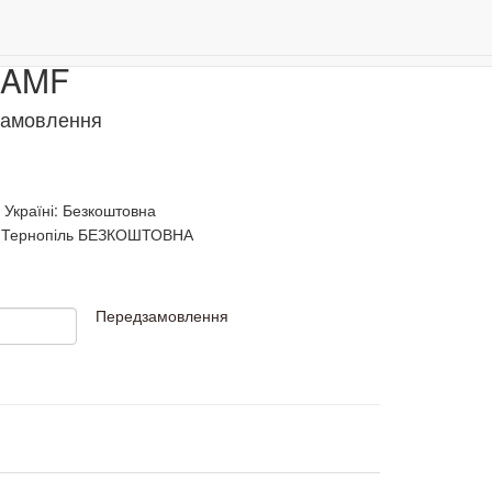
Даруємо 500 бонусів за реєстрацію!
0
 AMF
замовлення
 Україні: Безкоштовна
Тернопіль БЕЗКОШТОВНА
Передзамовлення