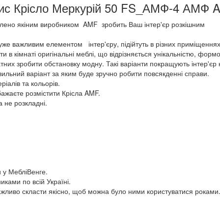
ис Крісло Меркурій 50 FS_АМФ-4 АМФ 
лено якіним виробником AMF зробить Ваш інтер'єр розкішним
уже важливим елементом інтер'єру, підійтуть в різних приміщеннях,
ити в кімнаті оригінальні меблі, що відрізняється унікальністю, фор
х зробити обстановку модну. Такі варіанти покращують інтер'єр кух
вильний варіант за яким буде зручно робити повсякденні справи.
іалів та кольорів.
бажаєте розмістити Крісла AMF.
 не розкладні.
и у МебліВенге.
ками по всій Україні.
жливо скласти якісно, щоб можна було ними користуватися роками