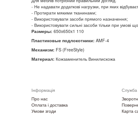
Для меблів потрібний правильний догляд:
- Не надавати додаткові нагрузки, при яких відбува
- Протирати мякими тканинами;
- Використовувати засоби прямого назначення;
- Використовувати сильні засоби тільки при умові щ
Размеры:
650x650x1 110
Пластиковые подлокотники:
AMF-4
Механизм:
FS (FreeStyle)
Материал:
Кожзаменитель Винилискожа
Інформація
Служба 
Про нас
Зворотні
Оплата і доставка
Поверне
Умови згоди
Карта с