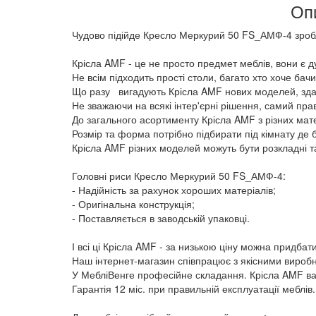
Оп
Чудово підійде Кресло Меркурий 50 FS_АМФ-4 зроб
Крісла AMF - це не просто предмет меблів, вони є д
Не всім підходить прості столи, багато хто хоче бач
Що разу вигадують Крісла AMF нових моделей, здатни
Не зважаючи на всякі інтер'єрні рішення, самий пра
До загального асортименту Крісла AMF з різних матер
Розмір та форма потрібно підбирати під кімнату де 
Крісла AMF різних моделей можуть бути розкладні та
Головні риси Кресло Меркурий 50 FS_АМФ-4:
- Надійність за рахунок хороших матеріалів;
- Оригінальна конструкція;
- Поставляється в заводській упаковці.
І всі ці Крісла AMF - за низькою ціну можна придбат
Наш інтернет-магазин співпрацює з якісними виробни
У МебліВенге професійне складання. Крісла AMF ва
Гарантія 12 міс. при правильній експлуатації меблів.