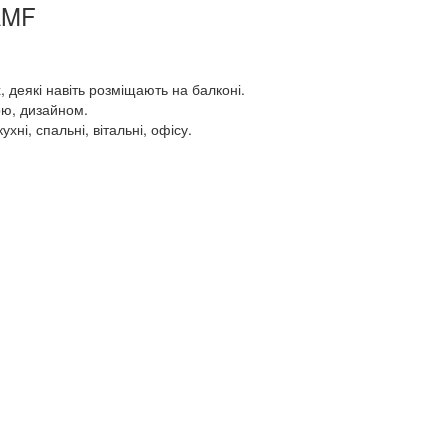
AMF
 деякі навіть розміщають на балконі.
мою, дизайном.
ні, спальні, вітальні, офісу.
.