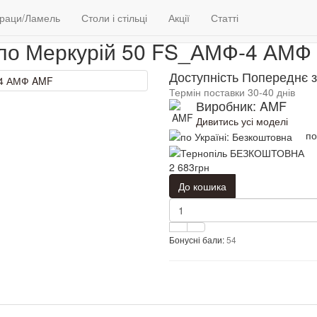
Столи і стільці
Крісла
Крісло Меркурій 50 FS_АМФ-4 АМФ
раци/Ламель
Столи і стільці
Акції
Статті
сло Меркурій 50 FS_АМФ-4 АМФ
Доступність Попереднє 
Термін поставки 30-40 днів
Виробник: AMF
Дивитись усі моделі
по
2 683грн
До кошика
Бонусні бали:
54