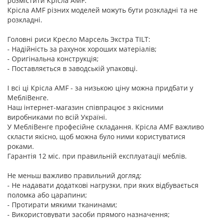
розмістити Крісла AMF.
Крісла AMF різних моделей можуть бути розкладні та не
розкладні.
Головні риси Кресло Марсель Экстра TILT:
- Надійність за рахунок хороших матеріалів;
- Оригінальна конструкція;
- Поставляється в заводській упаковці.
І всі ці Крісла AMF - за низькою ціну можна придбати у
МебліВенге.
Наш інтернет-магазин співпрацює з якісними
виробниками по всій Україні.
У МебліВенге професійне складання. Крісла AMF важливо
скласти якісно, щоб можна було ними користуватися
роками.
Гарантія 12 міс. при правильній експлуатації меблів.
Не меньш важливо правильний догляд:
- Не надавати додаткові нагрузки, при яких відбувається
поломка або царапини;
- Протирати мякими тканинами;
- Використовувати засоби прямого назначення;