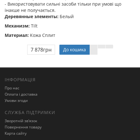
- Використовувати сильні засоби тільки при умові що
інакше не получається.
Деревянные элементы:
Белый
Механизм:
Tilt
Материал:
Кожа Сплит
7 878грн
До кошика
ІНФОРМАЦІЯ
Про нас
Оплата і доставка
Умови згоди
СЛУЖБА ПІДТРИМКИ
Зворотній зв’язок
Повернення товару
Карта сайту