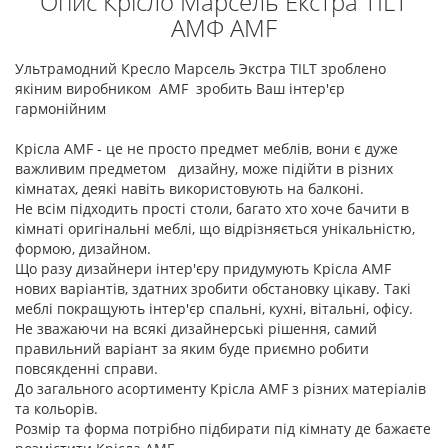
Опис Крісло Марсель Екстра TILT
АМФ AMF
Ультрамодний Кресло Марсель Экстра TILT зроблено
якіним виробником AMF зробить Ваш інтер'єр
гармонійним
Крісла AMF - це не просто предмет меблів, вони є дуже
важливим предметом дизайну, може підійти в різних
кімнатах, деякі навіть використовують на балконі.
Не всім підходить прості столи, багато хто хоче бачити в
кімнаті оригінальні меблі, що відрізняється унікальністю,
формою, дизайном.
Що разу дизайнери інтер'єру придумують Крісла AMF
нових варіантів, здатних зробити обстановку цікаву. Такі
меблі покращують інтер'єр спальні, кухні, вітальні, офісу.
Не зважаючи на всякі дизайнерські рішення, самий
правильний варіант за яким буде приємно робити
повсякденні справи.
До загального асортименту Крісла AMF з різних матеріалів
та кольорів.
Розмір та форма потрібно підбирати під кімнату де бажаєте