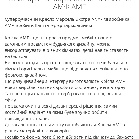
АМФ AMF
Суперсучасний Кресло Марсель Экстра ANYFIXвиробника
AMF зробить Ваш інтер'єр гармонійним
Крісла AMF - це не просто предмет меблів, вони є
важливим предметом будь-якого дизайну, можна
використовувати в різних кімнатах, деякі навіть ставлять
на балконі.
Не всім підходить прості столи, багато хто хоче бачити в
кімнаті оригінальні меблі, що відрізняється унікальністю,
формою, дизайном.
Що разу дизайнери інтер'єру виготовляють Крісла AMF
нових виробів, здатних зробити обстановку неповторну.
Такі речі прикрашають інтер'єр кухні, спальні, вітальні,
офісу.
Не зважаючи на всякі дизайнерські рішення, самий
достойний варіант за яким буде зручно робити
повсякденні справи.
До загального асортименту виробляються Крісла AMF з
різних матеріалів та кольорів.
Розмір та форма потрібно підбирати під кімнату де бажаєте