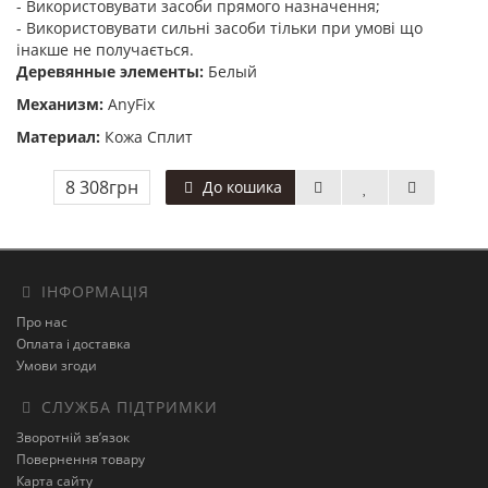
- Використовувати засоби прямого назначення;
- Використовувати сильні засоби тільки при умові що
інакше не получається.
Деревянные элементы:
Белый
Механизм:
AnyFix
Материал:
Кожа Сплит
8 308грн
До кошика
ІНФОРМАЦІЯ
Про нас
Оплата і доставка
Умови згоди
СЛУЖБА ПІДТРИМКИ
Зворотній зв’язок
Повернення товару
Карта сайту