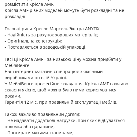
розмістити Крісла AMF.
Крісла AMF різних моделей можуть бути розкладні та не
розкладні.
Головні риси Кресло Марсель Экстра ANYFIX:
- Надійність за рахунок хороших матеріалів;
- Оригінальна конструкція;
- Поставляється в заводській упаковці.
І всі ці Крісла AMF - за низькою ціну можна придбати у
МебліВенге.
Наш інтернет-магазин співпрацює з якісними
виробниками по всій Україні.
У МебліВенге професійне складання. Крісла AMF важливо
скласти якісно, щоб можна було ними користуватися
роками.
Гарантія 12 міс. при правильній експлуатації меблів.
Також важливо правильний догляд:
- Не надавати додаткові нагрузки, при яких відбувається
поломка або царапини;
- Протирати мякими тканинами;