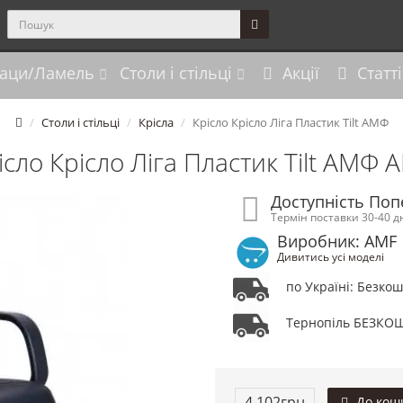
аци/Ламель
Столи і стільці
Акції
Статті
Столи і стільці
Крісла
Крісло Крісло Ліга Пластик Tilt АМФ
ісло Крісло Ліга Пластик Tilt АМФ 
Доступність По
Термін поставки 30-40 д
Виробник: AMF
Дивитись усі моделі
по Україні: Безко
Тернопіль БЕЗКО
4 102грн
До кош