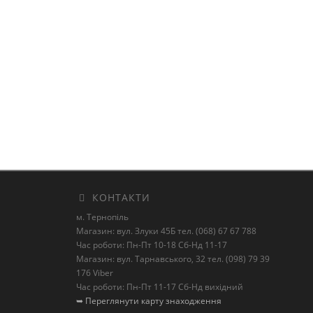
КОНТАКТИ
м. Тернопіль
Магазин: вул. Злуки 45Б тел. (068) 67 67 788
Час роботи: Пн-Пт 10-18 Сб-Нд 11-17
Магазин: вул. Тарнавського, 32 тел. (098) 79 39
176 Viber
Час роботи: Пн-Пт 11-17 Сб-Нд вихідний
➥ Переглянути карту знаходження