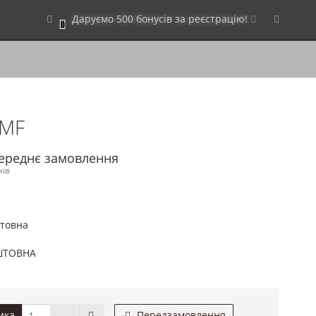
Даруємо 500 бонусів за реєстрацію!
0
AMF
переднє замовлення
нів
штовна
ШТОВНА
ика
Передзамовлення