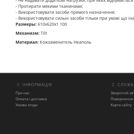
- Не надавати додаткові нагрузки, при яких відбуваєтьс
- Протирати мякими тканинами;
- Використовувати засоби прямого назначення;
- Використовувати сильні засоби тільки при умові що ін
Размеры:
610x620x1 100
Механизм:
Tilt
Материал:
Кожзаменитель Неаполь
ІНФОРМАЦІЯ
СЛУЖБ
Про нас
Зворотній зв
Оплата і доставка
Повернення 
Умови згоди
Карта сайту