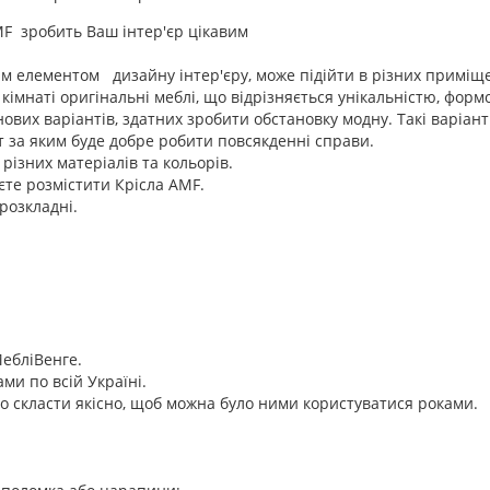
F зробить Ваш інтер'єр цікавим
им елементом дизайну інтер'єру, може підійти в різних приміще
в кімнаті оригінальні меблі, що відрізняється унікальністю, фор
их варіантів, здатних зробити обстановку модну. Такі варіанти 
 за яким буде добре робити повсякденні справи.
різних матеріалів та кольорів.
єте розмістити Крісла AMF.
розкладні.
МебліВенге.
и по всій Україні.
о скласти якісно, щоб можна було ними користуватися роками.