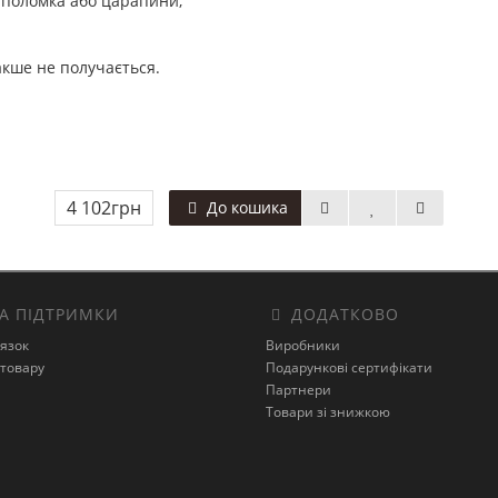
я поломка або царапини;
акше не получається.
4 102грн
До кошика
А ПІДТРИМКИ
ДОДАТКОВО
’язок
Виробники
товару
Подарункові сертифікати
Партнери
Товари зі знижкою