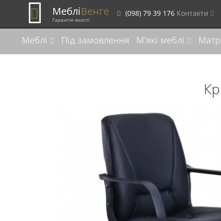
Меблі
Венге
(098) 79 39 176
Контакти
Гарантія якості
Меблі
Під замовлення
М'які меблі
Матр
Кр