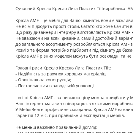
Cучасний Кресло Кресло Лига Пластик Tiltвиробника AM
Крісла AMF - це меблі для Вашої кімнати, вони є важлив
Не всім підходить прості столи, багато хто хоче бачити 
Що разу дизайнери інтер'єру виготовляють Крісла AMF нов
Не зважаючи на всякі дизайни, самий достойний варіант
До загального асортименту розробляються Крісла AMF з 
Розмір та форма потрібно підбирати під кімнату де бажа
Крісла AMF різних моделей можуть бути розкладні та не 
Головні риси Кресло Кресло Лига Пластик Tilt:
- Надійність за рахунок хороших матеріалів;
- Оригінальна конструкція;
- Поставляється в заводській упаковці.
І всі ці Крісла AMF - за низькою ціну можна придбати у 
Наш інтернет-магазин співпрацює з якісними виробникам
У МебліВенге професійне складання. Крісла AMF важлив
Гарантія 12 міс. при правильній експлуатації меблів.
Не меньш важливо правильний догляд: