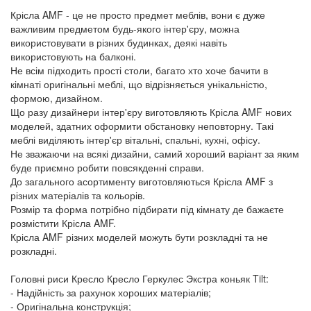
Крісла AMF - це не просто предмет меблів, вони є дуже
важливим предметом будь-якого інтер'єру, можна
використовувати в різних будинках, деякі навіть
використовують на балконі.
Не всім підходить прості столи, багато хто хоче бачити в
кімнаті оригінальні меблі, що відрізняється унікальністю,
формою, дизайном.
Що разу дизайнери інтер'єру виготовляють Крісла AMF нових
моделей, здатних оформити обстановку неповторну. Такі
меблі виділяють інтер'єр вітальні, спальні, кухні, офісу.
Не зважаючи на всякі дизайни, самий хороший варіант за яким
буде приємно робити повсякденні справи.
До загального асортименту виготовляються Крісла AMF з
різних матеріалів та кольорів.
Розмір та форма потрібно підбирати під кімнату де бажаєте
розмістити Крісла AMF.
Крісла AMF різних моделей можуть бути розкладні та не
розкладні.
Головні риси Кресло Кресло Геркулес Экстра коньяк Tilt:
- Надійність за рахунок хороших матеріалів;
- Оригінальна конструкція;