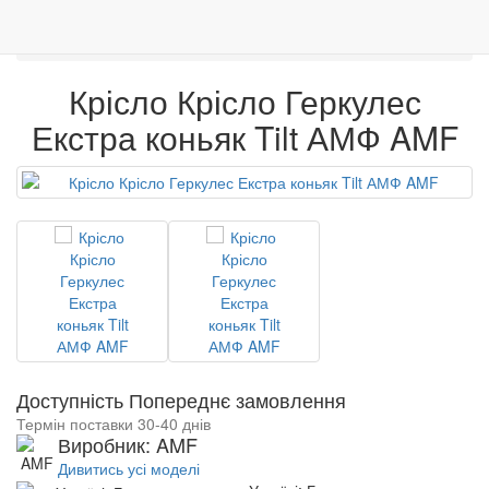
0
Столи і стільці
Крісла
Меблі
Венге
Гарантія якості
Крісло Крісло Геркулес Екстра коньяк Tilt АМФ
Крісло Крісло Геркулес
Екстра коньяк Tilt АМФ AMF
Доступність Попереднє замовлення
Термін поставки 30-40 днів
Виробник: AMF
Дивитись усі моделі