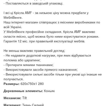
- Поставляється в заводській упаковці.
І всі ці Крісла AMF - за низькою ціну можна придбати у
МебліВенге.
Наш інтернет-магазин співпрацює з якісними виробниками по
всій Україні.
У МебліВенге професійне складання. Крісла AMF важливо
скласти якісно, щоб можна було ними користуватися роками.
Гарантія 12 міс. при правильній експлуатації меблів.
Не меньш важливо правильний догляд:
- Не надавати додаткові нагрузки, при яких відбувається
поломка або царапини;
- Протирати мякими тканинами;
- Використовувати засоби прямого назначення;
- Використовувати сильні засоби тільки при умові що інакше не
получається.
Размеры:
620x750x1 280
Деревянные элементы:
Коньяк
Механизм:
Tilt
Материал:
Ткань Сидней