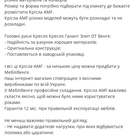
Розмір та форма потрібно підбирати під кімнату де бажаєте
розмістити Крісла AMF.
Крісла AMF різних моделей можуть бути розкладні та не
розкладні.
Головні риси Кресло Кресло Галант Элит DT Венге:
- Надійність за рахунок хороших матеріалів;
- Оригінальна конструкція;
- Поставляється в заводській упаковці.
І всі ці Крісла AMF - за низькою ціну можна придбати у
МебліВенге.
Наш інтернет-магазин співпрацює з якісними
виробниками по всій Україні.
У МебліВенге професійне складання. Крісла AMF важливо
скласти якісно, щоб можна було ними користуватися
роками.
Гарантія 12 міс. при правильній експлуатації меблів.
Не меньш важливо правильний догляд:
- Не надавати додаткові нагрузки, при яких відбувається
поломка або царапини;