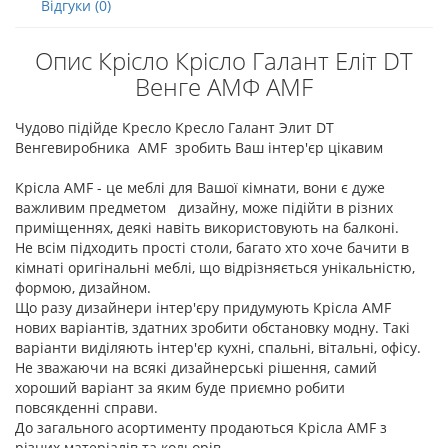
Відгуки (0)
Опис Крісло Крісло Галант Еліт DT
Венге АМФ AMF
Чудово підійде Кресло Кресло Галант Элит DT
Венгевиробника AMF зробить Ваш інтер'єр цікавим
Крісла AMF - це меблі для Вашої кімнати, вони є дуже
важливим предметом дизайну, може підійти в різних
приміщеннях, деякі навіть використовують на балконі.
Не всім підходить прості столи, багато хто хоче бачити в
кімнаті оригінальні меблі, що відрізняється унікальністю,
формою, дизайном.
Що разу дизайнери інтер'єру придумують Крісла AMF
нових варіантів, здатних зробити обстановку модну. Такі
варіанти виділяють інтер'єр кухні, спальні, вітальні, офісу.
Не зважаючи на всякі дизайнерські рішення, самий
хороший варіант за яким буде приємно робити
повсякденні справи.
До загального асортименту продаються Крісла AMF з
різних матеріалів та кольорів.