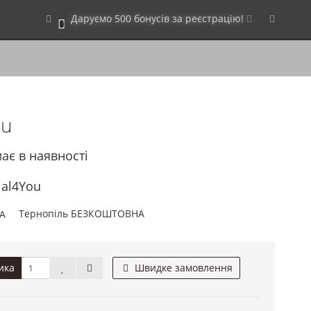
Даруємо 500 бонусів за реєстрацію!
0
ou
ає в наявності
ial4You
Тернопіль БЕЗКОШТОВНА
ика
Швидке замовлення