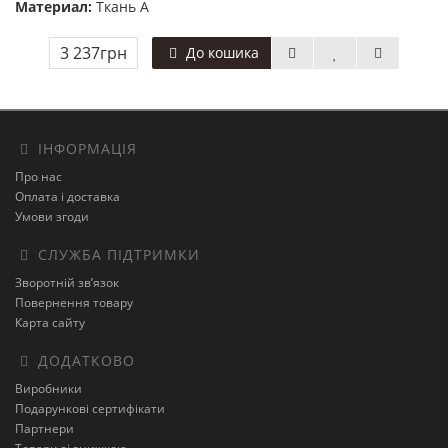
Материал:
Ткань А
3 237грн
До кошика
ІНФОРМАЦІЯ
Про нас
Оплата і доставка
Умови згоди
СЛУЖБА ПІДТРИМКИ
Зворотній зв’язок
Повернення товару
Карта сайту
ДОДАТКОВО
Виробники
Подарункові сертифікати
Партнери