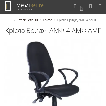
Меблі
Венге
0
Гарантія якості
Столи і стільці
Крісла
Крісло Бридж_АМФ-4 АМФ
Крісло Бридж_АМФ-4 АМФ AMF