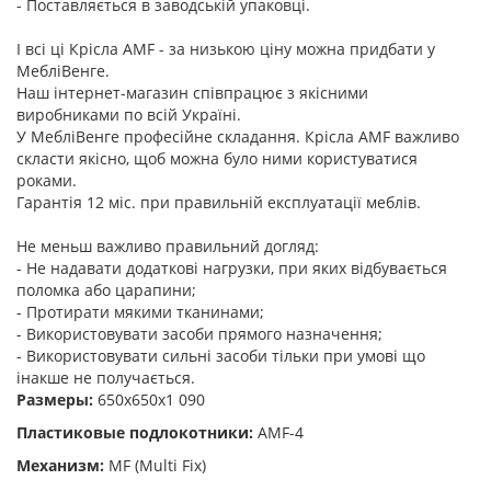
- Поставляється в заводській упаковці.
І всі ці Крісла AMF - за низькою ціну можна придбати у
МебліВенге.
Наш інтернет-магазин співпрацює з якісними
виробниками по всій Україні.
У МебліВенге професійне складання. Крісла AMF важливо
скласти якісно, щоб можна було ними користуватися
роками.
Гарантія 12 міс. при правильній експлуатації меблів.
Не меньш важливо правильний догляд:
- Не надавати додаткові нагрузки, при яких відбувається
поломка або царапини;
- Протирати мякими тканинами;
- Використовувати засоби прямого назначення;
- Використовувати сильні засоби тільки при умові що
інакше не получається.
Размеры:
650x650x1 090
Пластиковые подлокотники:
AMF-4
Механизм:
MF (Multi Fix)