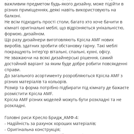
важливим предметом будь-якого дизайну, може підійти в
різних приміщеннях, деякі навіть використовують на
балконі.
Не всім підходить прості столи, багато хто хоче бачити в
кімнаті оригінальні меблі, що відрізняється унікальністю,
формою, дизайном.
Що разу дизайнери виготовляють Крісла AMF нових
виробів, здатних зробити обстановку гарну. Такі меблі
покращують інтер'єр вітальні, спальні, кухні, офісу.
Не зважаючи на всякі дизайнерські рішення, самий
достойний варіант за яким буде добре робити повсякденні
справи.
До загального асортименту розробляються Крісла AMF з
різних матеріалів та кольорів.
Розмір та форма потрібно підбирати під кімнату де бажаєте
розмістити Крісла AMF.
Крісла AMF різних моделей можуть бути розкладні та не
розкладні.
Головні риси Кресло Бридж_АМФ-4:
- Надійність за рахунок хороших матеріалів;
- Оригінальна конструкція;