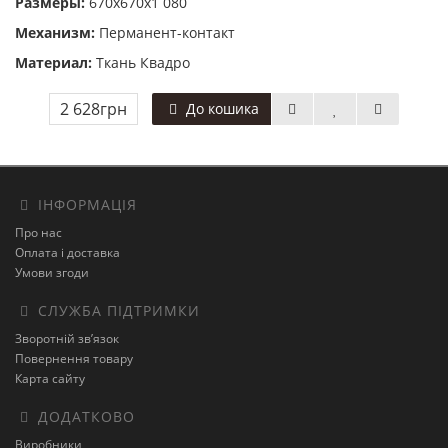
Размеры:
670x670x1 080
Механизм:
Перманент-контакт
Материал:
Ткань Квадро
2 628грн
До кошика
ІНФОРМАЦІЯ
Про нас
Оплата і доставка
Умови згоди
СЛУЖБА ПІДТРИМКИ
Зворотній зв’язок
Повернення товару
Карта сайту
ДОДАТКОВО
Виробники