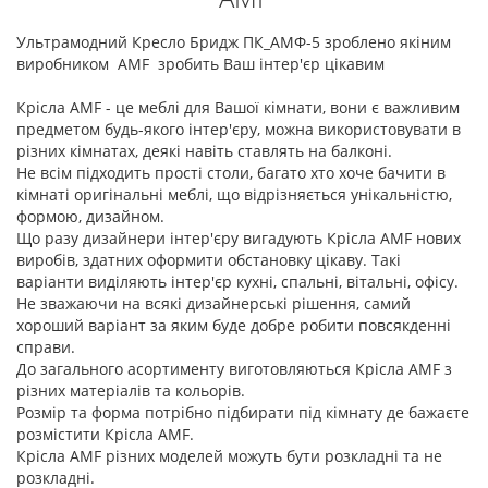
Ультрамодний Кресло Бридж ПК_АМФ-5 зроблено якіним
виробником AMF зробить Ваш інтер'єр цікавим
Крісла AMF - це меблі для Вашої кімнати, вони є важливим
предметом будь-якого інтер'єру, можна використовувати в
різних кімнатах, деякі навіть ставлять на балконі.
Не всім підходить прості столи, багато хто хоче бачити в
кімнаті оригінальні меблі, що відрізняється унікальністю,
формою, дизайном.
Що разу дизайнери інтер'єру вигадують Крісла AMF нових
виробів, здатних оформити обстановку цікаву. Такі
варіанти виділяють інтер'єр кухні, спальні, вітальні, офісу.
Не зважаючи на всякі дизайнерські рішення, самий
хороший варіант за яким буде добре робити повсякденні
справи.
До загального асортименту виготовляються Крісла AMF з
різних матеріалів та кольорів.
Розмір та форма потрібно підбирати під кімнату де бажаєте
розмістити Крісла AMF.
Крісла AMF різних моделей можуть бути розкладні та не
розкладні.