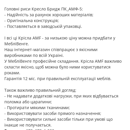
Головні риси Кресло Бридж ПК_АМФ-5:
- Надійність за рахунок хороших матеріалів;
- Оригінальна конструкція;
- Поставляється в заводській упаковці.
І всі ці Крісла AMF - за низькою ціну можна придбати у
МебліВенге.
Наш інтернет-магазин співпрацює з якісними
виробниками по всій Україні.
У МебліВенге професійне складання. Крісла AMF важливо
скласти якісно, щоб можна було ними користуватися
роками.
Гарантія 12 міс. при правильній експлуатації меблів.
Також важливо правильний догляд:
- Не надавати додаткові нагрузки, при яких відбувається
поломка або царапини;
- Протирати мякими тканинами;
- Використовувати засоби прямого назначення;
- Використовувати сильні засоби тільки при умові що
інакше не получається.