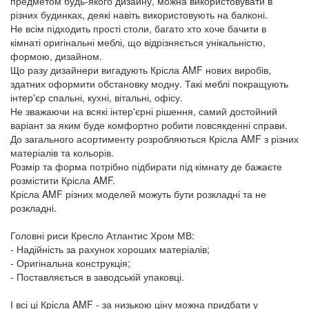
предметом будь-якого дизайну, можна використовувати в
різних будинках, деякі навіть використовують на балконі.
Не всім підходить прості столи, багато хто хоче бачити в
кімнаті оригінальні меблі, що відрізняється унікальністю,
формою, дизайном.
Що разу дизайнери вигадують Крісла AMF нових виробів,
здатних оформити обстановку модну. Такі меблі покращують
інтер'єр спальні, кухні, вітальні, офісу.
Не зважаючи на всякі інтер'єрні рішення, самий достойний
варіант за яким буде комфортно робити повсякденні справи.
До загального асортименту розробляються Крісла AMF з різних
матеріалів та кольорів.
Розмір та форма потрібно підбирати під кімнату де бажаєте
розмістити Крісла AMF.
Крісла AMF різних моделей можуть бути розкладні та не
розкладні.
Головні риси Кресло Атлантис Хром МВ:
- Надійність за рахунок хороших матеріалів;
- Оригінальна конструкція;
- Поставляється в заводській упаковці.
І всі ці Крісла AMF - за низькою ціну можна придбати у