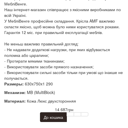
МебліВенге.
Наш інтернет-магазин співпрацює з якісними виробниками по
всій Україні.
У МебліВенге професійне складання. Крісла AMF важливо
скласти якісно, щоб можна було ними користуватися роками.
Гарантія 12 міс. при правильній експлуатації меблів.
Не меньш важливо правильний догляд:
- Не надавати додаткові нагрузки, при яких відбувається
поломка або царапини;
- Протирати мякими тканинами;
- Використовувати засоби прямого назначення;
- Використовувати сильні засоби тільки при умові що інакше не
получається.
Размеры:
630x750x1 290
Механизм:
MB (MultiBlock)
Материал:
Кожа Люкс двухсторонняя
14 687грн
До кошика