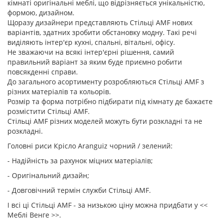
кімнаті оригінальні меблі, що відрізняється унікальністю,
формою, дизайном.
Щоразу дизайнери представляють Стільці AMF нових
варіантів, здатних зробити обстановку модну. Такі речі
виділяють інтер'єр кухні, спальні, вітальні, офісу.
Не зважаючи на всякі інтер'єрні рішення, самий
правильний варіант за яким буде приємно робити
повсякденні справи.
До загального асортименту розробляються Стільці AMF з
різних матеріалів та кольорів.
Розмір та форма потрібно підбирати під кімнату де бажаєте
розмістити Стільці AMF.
Стільці AMF різних моделей можуть бути розкладні та не
розкладні.
Головні риси Крісло Aranguiz чорний / зелений:
- Надійність за рахунок міцних матеріалів;
- Оригінальний дизайн;
- Довговічний термін служби Стільці AMF.
І всі ці Стільці AMF - за низькою ціну можна придбати у <<
Меблі Венге >>.