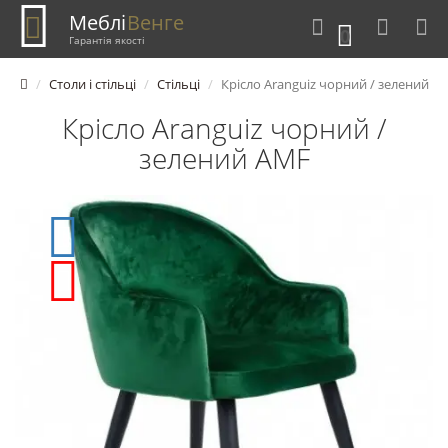
Меблі
Венге
0
Гарантія якості
Столи і стільці
Стільці
Крісло Aranguiz чорний / зелений
Крісло Aranguiz чорний /
зелений AMF